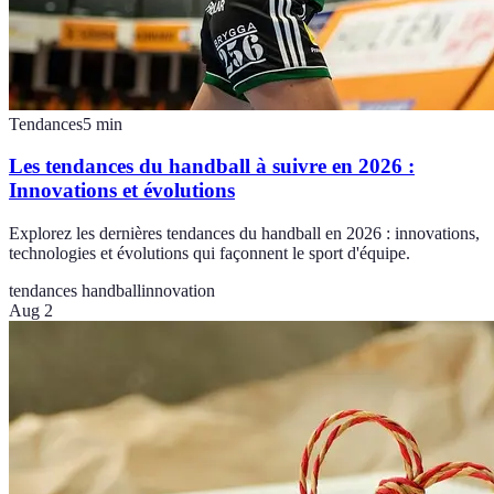
Tendances
5
min
Les tendances du handball à suivre en 2026 :
Innovations et évolutions
Explorez les dernières tendances du handball en 2026 : innovations,
technologies et évolutions qui façonnent le sport d'équipe.
tendances handball
innovation
Aug 2