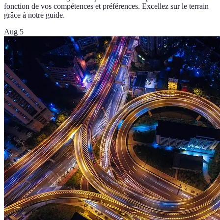
fonction de vos compétences et préférences. Excellez sur le terrain
grâce à notre guide.
Aug 5