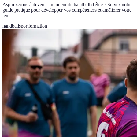
Aspirez-vous à devenir un joueur de handball d'élite ? Suivez notre
guide pratique pour développer vos compétences et améliorer votre
jeu.
handball
sport
formation