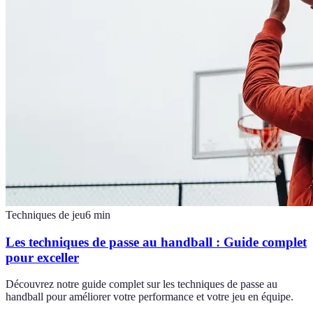
Techniques de jeu
6
min
Les techniques de passe au handball : Guide complet
pour exceller
Découvrez notre guide complet sur les techniques de passe au
handball pour améliorer votre performance et votre jeu en équipe.