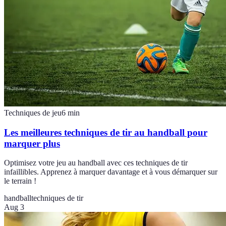
Techniques de jeu
6
min
Les meilleures techniques de tir au handball pour
marquer plus
Optimisez votre jeu au handball avec ces techniques de tir
infaillibles. Apprenez à marquer davantage et à vous démarquer sur
le terrain !
handball
techniques de tir
Aug 3