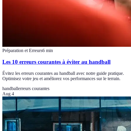
Préparation et Erreurs
6
min
Les 10 erreurs courantes à éviter au handball
Évitez les erreurs courantes au handball avec notre guide pratique.
Optimisez votre jeu et améliorez vos performances sur le terrain.
handball
erreurs courantes
Aug 4