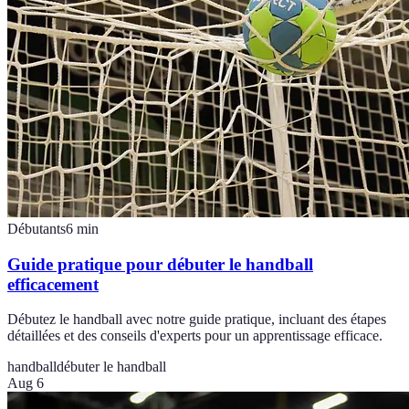
Débutants
6
min
Guide pratique pour débuter le handball
efficacement
Débutez le handball avec notre guide pratique, incluant des étapes
détaillées et des conseils d'experts pour un apprentissage efficace.
handball
débuter le handball
Aug 6