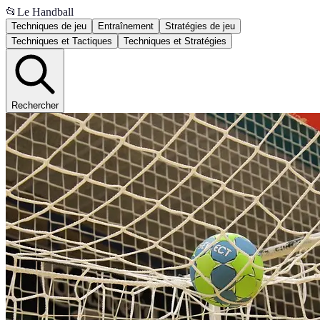
📂
Le Handball
Techniques de jeu
Entraînement
Stratégies de jeu
Techniques et Tactiques
Techniques et Stratégies
Rechercher