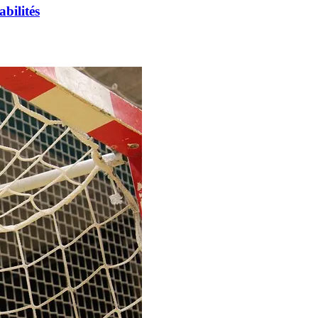
abilités