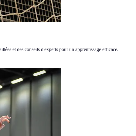
illées et des conseils d'experts pour un apprentissage efficace.