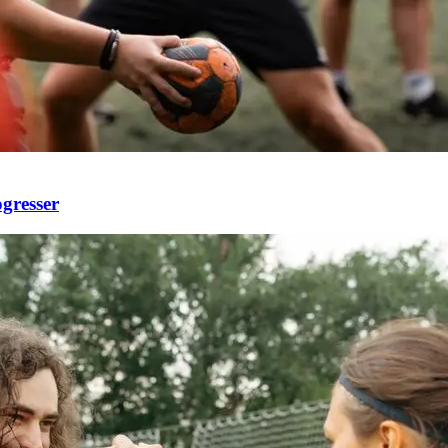
ogresser