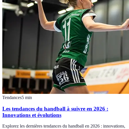
Tendances
5
min
Les tendances du handball à suivre en 2026 :
Innovations et évolutions
Explorez les dernières tendances du handball en 2026 : innovations,