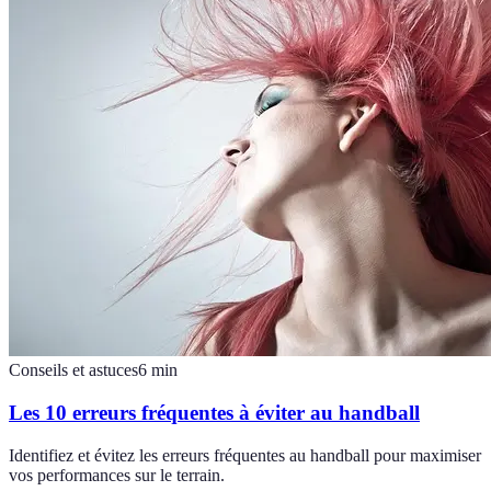
Conseils et astuces
6
min
Les 10 erreurs fréquentes à éviter au handball
Identifiez et évitez les erreurs fréquentes au handball pour maximiser
vos performances sur le terrain.