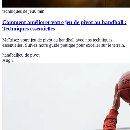
techniques de jeu
6
min
Comment améliorer votre jeu de pivot au handball :
Techniques essentielles
Maîtrisez votre jeu de pivot au handball avec nos techniques
essentielles. Suivez notre guide pratique pour exceller sur le terrain.
handball
jeu de pivot
Aug 1