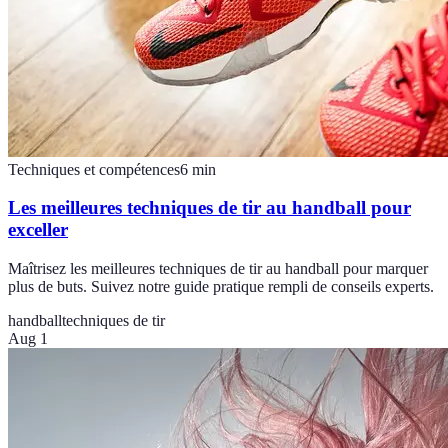
Techniques et compétences
6
min
Les meilleures techniques de tir au handball pour
exceller
Maîtrisez les meilleures techniques de tir au handball pour marquer
plus de buts. Suivez notre guide pratique rempli de conseils experts.
handball
techniques de tir
Aug 1