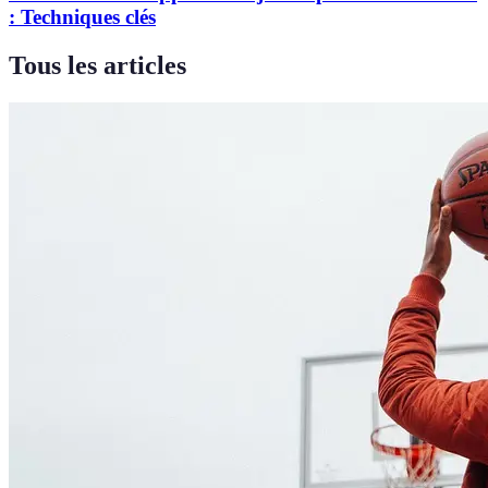
: Techniques clés
Tous les articles