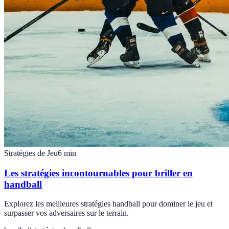
Stratégies de Jeu
6
min
Les stratégies incontournables pour briller en
handball
Explorez les meilleures stratégies handball pour dominer le jeu et
surpasser vos adversaires sur le terrain.