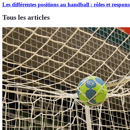
Les différentes positions au handball : rôles et respons
Tous les articles