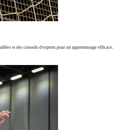
illées et des conseils d'experts pour un apprentissage efficace.