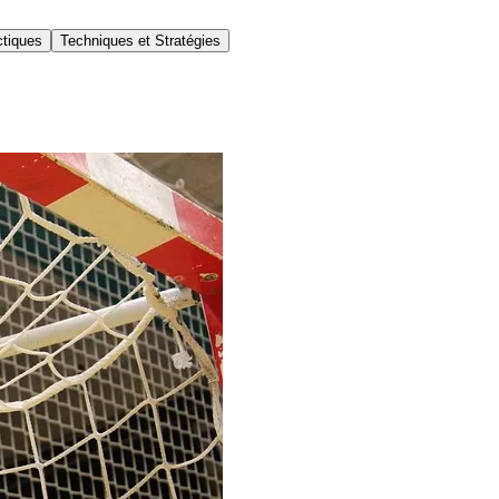
ctiques
Techniques et Stratégies