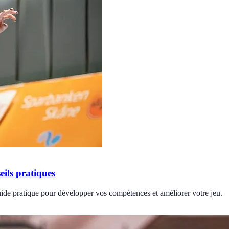
eils pratiques
uide pratique pour développer vos compétences et améliorer votre jeu.