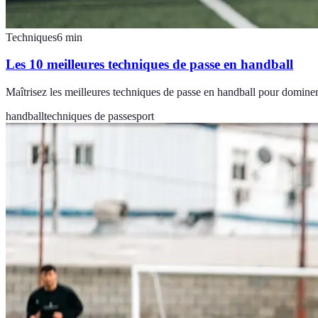
Techniques
6
min
Les 10 meilleures techniques de passe en handball
Maîtrisez les meilleures techniques de passe en handball pour dominer 
handball
techniques de passe
sport