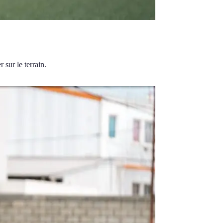
sur le terrain.