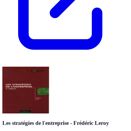
Les stratégies de l'entreprise - Frédéric Leroy