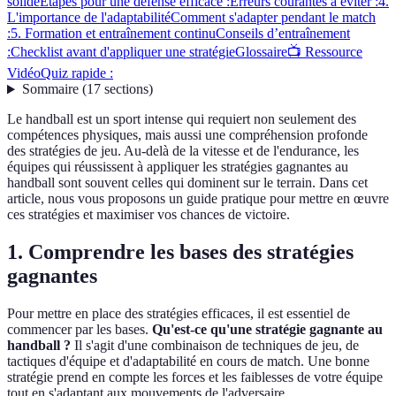
solide
Étapes pour une défense efficace :
Erreurs courantes à éviter :
4.
L'importance de l'adaptabilité
Comment s'adapter pendant le match
:
5. Formation et entraînement continu
Conseils d’entraînement
:
Checklist avant d'appliquer une stratégie
Glossaire
📺 Ressource
Vidéo
Quiz rapide :
Sommaire
(
17
sections
)
Le handball est un sport intense qui requiert non seulement des
compétences physiques, mais aussi une compréhension profonde
des stratégies de jeu. Au-delà de la vitesse et de l'endurance, les
équipes qui réussissent à appliquer les stratégies gagnantes au
handball sont souvent celles qui dominent sur le terrain. Dans cet
article, nous vous proposons un guide pratique pour mettre en œuvre
ces stratégies et maximiser vos chances de victoire.
1. Comprendre les bases des stratégies
gagnantes
Pour mettre en place des stratégies efficaces, il est essentiel de
commencer par les bases.
Qu'est-ce qu'une stratégie gagnante au
handball ?
Il s'agit d'une combinaison de techniques de jeu, de
tactiques d'équipe et d'adaptabilité en cours de match. Une bonne
stratégie prend en compte les forces et les faiblesses de votre équipe
tout en s'adaptant aux mouvements de l'adversaire.