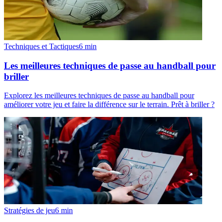
Techniques et Tactiques
6
min
Les meilleures techniques de passe au handball pour
briller
Explorez les meilleures techniques de passe au handball pour
améliorer votre jeu et faire la différence sur le terrain. Prêt à briller ?
Stratégies de jeu
6
min