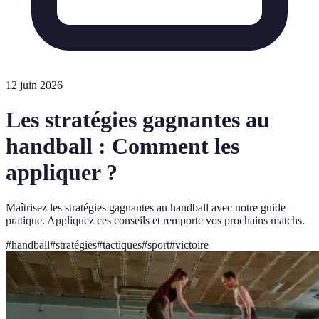
12 juin 2026
Les stratégies gagnantes au
handball : Comment les
appliquer ?
Maîtrisez les stratégies gagnantes au handball avec notre guide
pratique. Appliquez ces conseils et remporte vos prochains matchs.
#
handball
#
stratégies
#
tactiques
#
sport
#
victoire