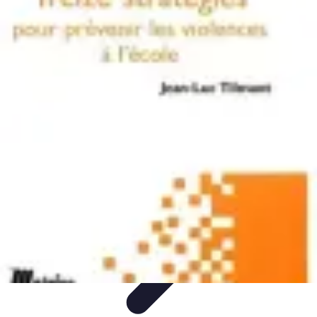
Le Handball
Formation et Analyse
Stratégies de jeu
Analyse et
stratégie
Préparation et Entraînement
Techniques et Tactiques
Le Handball