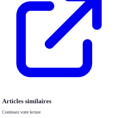
Articles similaires
Continuez votre lecture