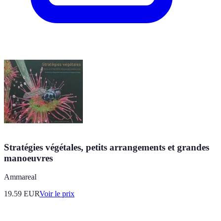
Stratégies végétales, petits arrangements et grandes
manoeuvres
Ammareal
19.59
EUR
Voir le prix