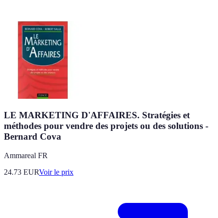
LE MARKETING D'AFFAIRES. Stratégies et
méthodes pour vendre des projets ou des solutions -
Bernard Cova
Ammareal FR
24.73
EUR
Voir le prix