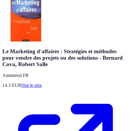
Le Marketing d'affaires : Stratégies et méthodes
pour vendre des projets ou des solutions - Bernard
Cova, Robert Salle
Ammareal FR
14.3
EUR
Voir le prix