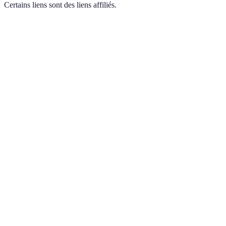
Certains liens sont des liens affiliés.