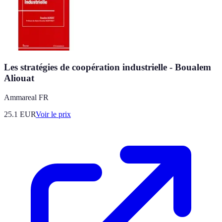
Les stratégies de coopération industrielle - Boualem
Aliouat
Ammareal FR
25.1
EUR
Voir le prix