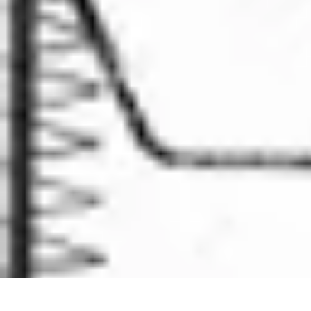
Le Handball
Formation et Analyse
Stratégies de jeu
Analyse et stratégie
Préparation 
Le Handball