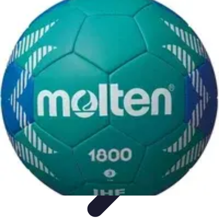
Le Handball
Formation et Analyse
Stratégies de jeu
Analyse et
stratégie
Préparation et Entraînement
Techniques et Tactiques
Le Handball