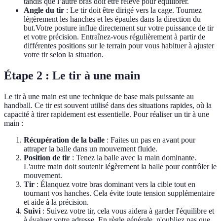
tandis que l’autre bras doit être relevé pour équilibrer.
Angle du tir
: Le tir doit être dirigé vers la cage. Tournez
légèrement les hanches et les épaules dans la direction du
but.Votre posture influe directement sur votre puissance de tir
et votre précision. Entraînez-vous régulièrement à partir de
différentes positions sur le terrain pour vous habituer à ajuster
votre tir selon la situation.
Étape 2 : Le tir à une main
Le tir à une main est une technique de base mais puissante au
handball. Ce tir est souvent utilisé dans des situations rapides, où la
capacité à tirer rapidement est essentielle. Pour réaliser un tir à une
main :
Récupération de la balle
: Faites un pas en avant pour
attraper la balle dans un mouvement fluide.
Position de tir
: Tenez la balle avec la main dominante.
L'autre main doit soutenir légèrement la balle pour contrôler le
mouvement.
Tir
: Élanquez votre bras dominant vers la cible tout en
tournant vos hanches. Cela évite toute tension supplémentaire
et aide à la précision.
Suivi
: Suivez votre tir, cela vous aidera à garder l'équilibre et
à évaluer votre adresse. En règle générale, n'oubliez pas que