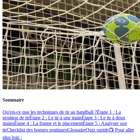
Sommaire
Qu'est-ce que les techniques de tir au handball ?
Étape 1 : La
position de tir
Étape 2 : Le tir à une main
Étape 3 : Le tir à deux
mains
Étape 4 : La frappe et le placement
Étape 5 : Analyser son
tir
Checklist des bonnes pratiques
Glossaire
Quiz rapide
📺 Pour aller
plus loin :