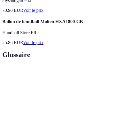
toysandgarden.fr
70.90
EUR
Voir le prix
Ballon de handball Molten HXA1800-GB
Handball Store FR
25.86
EUR
Voir le prix
Glossaire
Terme
Définition
Tir à une
Technique de tir utilisant une seule main,
main
généralement pour des tirs rapides.
Tir à deux
Technique de tir utilisant les deux mains, permettant
mains
des frappes plus puissantes.
Stratégie pour viser un endroit particulier du but,
Placement