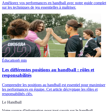
Améliorez vos performances en handball avec notre guide complet
sur les techniques de jeu essentielles à maîtriser.
Éducation
6
min
Les différentes positions au handball : rôles et
responsabilités
Comprendre les positions au handball est essentiel pour maximiser
les performances en équipe. Cet article décryptage les rôles et
responsabilités clés.
Le Handball
Votre source d'information pour tout savoir sur
le handball
.