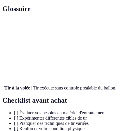
Glossaire
Terme
Définition
Tir effectué avec force, propulsé rapidement
Tir tendu
vers le but.
Tir en
Tir réalisé lors d'un saut, permettant d’être en
suspension
hauteur.
|
Tir à la volée
| Tir exécuté sans controle préalable du ballon.
Checklist avant achat
[ ] Évaluer vos besoins en matériel d'entraînement
[ ] Expérimenter différentes cibles de tir
[ ] Pratiquer des techniques de tir variées
[ ] Renforcer votre condition physique