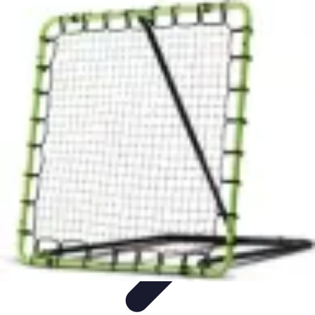
Le Handball
Formation et Analyse
Stratégies de jeu
Analyse et
stratégie
Préparation et Entraînement
Techniques et Tactiques
Le Handball