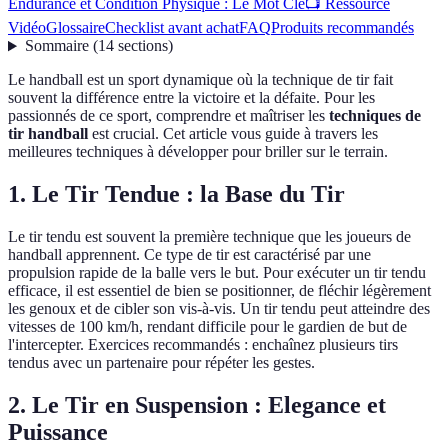
Endurance et Condition Physique : Le Mot Clé
📺 Ressource
Vidéo
Glossaire
Checklist avant achat
FAQ
Produits recommandés
Sommaire
(
14
sections
)
Le handball est un sport dynamique où la technique de tir fait
souvent la différence entre la victoire et la défaite. Pour les
passionnés de ce sport, comprendre et maîtriser les
techniques de
tir handball
est crucial. Cet article vous guide à travers les
meilleures techniques à développer pour briller sur le terrain.
1. Le Tir Tendue : la Base du Tir
Le tir tendu est souvent la première technique que les joueurs de
handball apprennent. Ce type de tir est caractérisé par une
propulsion rapide de la balle vers le but. Pour exécuter un tir tendu
efficace, il est essentiel de bien se positionner, de fléchir légèrement
les genoux et de cibler son vis-à-vis. Un tir tendu peut atteindre des
vitesses de 100 km/h, rendant difficile pour le gardien de but de
l'intercepter. Exercices recommandés : enchaînez plusieurs tirs
tendus avec un partenaire pour répéter les gestes.
2. Le Tir en Suspension : Elegance et
Puissance