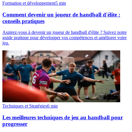
Formation et développement
5
min
Comment devenir un joueur de handball d'élite :
conseils pratiques
Aspirez-vous à devenir un joueur de handball d'élite ? Suivez notre
guide pratique pour développer vos compétences et améliorer votre
jeu.
Techniques et Stratégies
6
min
Les meilleures techniques de jeu au handball pour
progresser