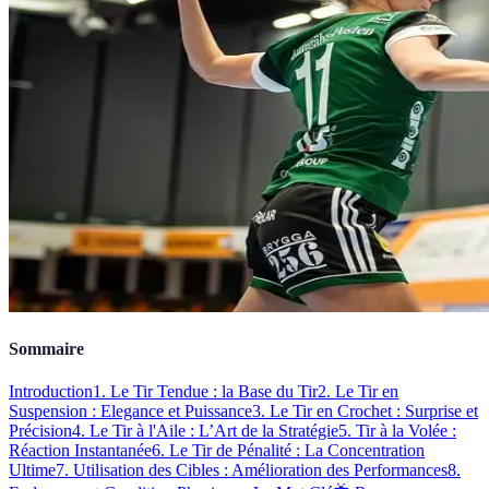
Sommaire
Introduction
1. Le Tir Tendue : la Base du Tir
2. Le Tir en
Suspension : Elegance et Puissance
3. Le Tir en Crochet : Surprise et
Précision
4. Le Tir à l'Aile : L’Art de la Stratégie
5. Tir à la Volée :
Réaction Instantanée
6. Le Tir de Pénalité : La Concentration
Ultime
7. Utilisation des Cibles : Amélioration des Performances
8.