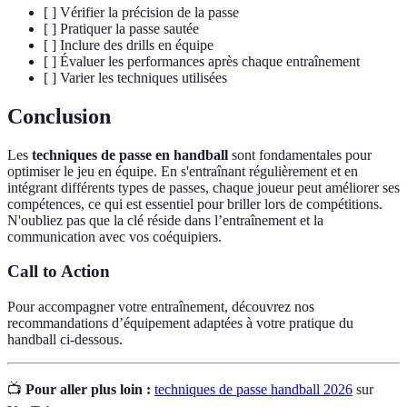
[ ] Vérifier la précision de la passe
[ ] Pratiquer la passe sautée
[ ] Inclure des drills en équipe
[ ] Évaluer les performances après chaque entraînement
[ ] Varier les techniques utilisées
Conclusion
Les
techniques de passe en handball
sont fondamentales pour
optimiser le jeu en équipe. En s'entraînant régulièrement et en
intégrant différents types de passes, chaque joueur peut améliorer ses
compétences, ce qui est essentiel pour briller lors de compétitions.
N'oubliez pas que la clé réside dans l’entraînement et la
communication avec vos coéquipiers.
Call to Action
Pour accompagner votre entraînement, découvrez nos
recommandations d’équipement adaptées à votre pratique du
handball ci-dessous.
📺
Pour aller plus loin :
techniques de passe handball 2026
sur