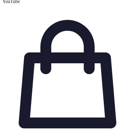
YouTube