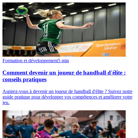
Formation et développement
5
min
Comment devenir un joueur de handball d'élite :
conseils pratiques
Aspirez-vous à devenir un joueur de handball d'élite ? Suivez notre
guide pratique pour développer vos compétences et améliorer votre
jeu.