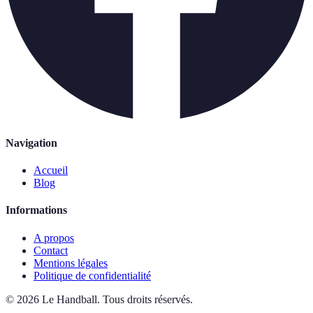
Navigation
Accueil
Blog
Informations
A propos
Contact
Mentions légales
Politique de confidentialité
©
2026
Le Handball
.
Tous droits réservés.