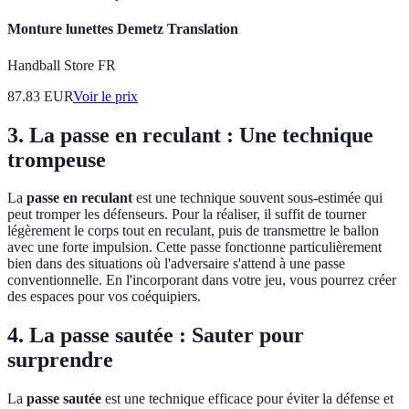
Monture lunettes Demetz Translation
Handball Store FR
87.83
EUR
Voir le prix
3. La passe en reculant : Une technique
trompeuse
La
passe en reculant
est une technique souvent sous-estimée qui
peut tromper les défenseurs. Pour la réaliser, il suffit de tourner
légèrement le corps tout en reculant, puis de transmettre le ballon
avec une forte impulsion. Cette passe fonctionne particulièrement
bien dans des situations où l'adversaire s'attend à une passe
conventionnelle. En l'incorporant dans votre jeu, vous pourrez créer
des espaces pour vos coéquipiers.
4. La passe sautée : Sauter pour
surprendre
La
passe sautée
est une technique efficace pour éviter la défense et