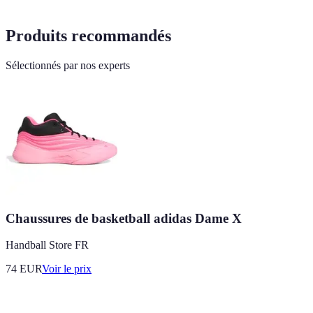
Produits recommandés
Sélectionnés par nos experts
Chaussures de basketball adidas Dame X
Handball Store FR
74
EUR
Voir le prix