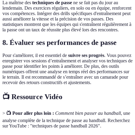
La maîtrise des
techniques de passe
ne se fait pas du jour au
lendemain. Des exercices réguliers, en solo ou en équipe, renforcent
vos compétences. Intégrer des drills spécifiques d'entraînement peut
aussi améliorer la vitesse et la précision de vos passes. Des
statistiques montrent que les équipes qui s'entraînent régulièrement à
la passe ont un taux de réussite plus élevé lors des rencontres.
8. Évaluer ses performances de passe
Pour s'améliorer, il est essentiel de
suivre ses progrès
. Vous pouvez
enregistrer vos sessions d’entraînement et analyser vos techniques de
passe pour identifier les points à améliorer. De plus, des outils
numériques offrent une analyse en temps réel des performances sur
le terrain. Il est recommandé de s’entraîner avec un camarade pour
recevoir des retours constructifs et ajustements.
📺 Ressource Vidéo
>
📺 Pour aller plus loin :
Comment bien passer au handball
, une
analyse complète de la technique de passe au handball. Recherchez
sur YouTube : "techniques de passe handball 2026".