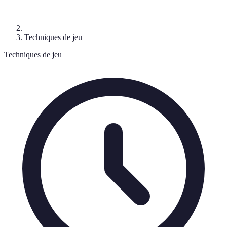
Techniques de jeu
Techniques de jeu