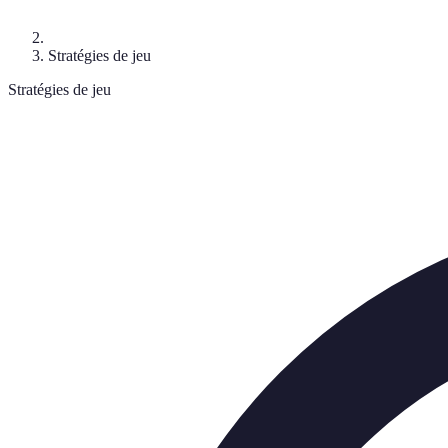
Stratégies de jeu
Stratégies de jeu