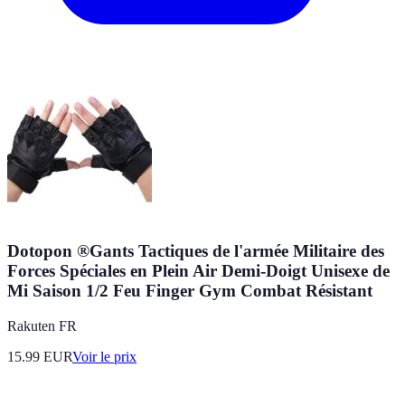
Dotopon ®Gants Tactiques de l'armée Militaire des
Forces Spéciales en Plein Air Demi-Doigt Unisexe de
Mi Saison 1/2 Feu Finger Gym Combat Résistant
Rakuten FR
15.99
EUR
Voir le prix