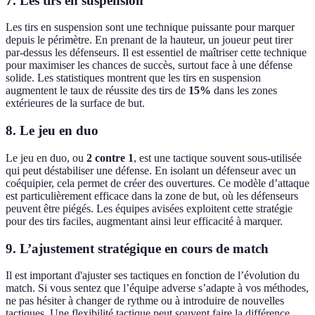
7. Les tirs en suspension
Les tirs en suspension sont une technique puissante pour marquer
depuis le périmètre. En prenant de la hauteur, un joueur peut tirer
par-dessus les défenseurs. Il est essentiel de maîtriser cette technique
pour maximiser les chances de succès, surtout face à une défense
solide. Les statistiques montrent que les tirs en suspension
augmentent le taux de réussite des tirs de
15%
dans les zones
extérieures de la surface de but.
8. Le jeu en duo
Le jeu en duo, ou
2 contre 1
, est une tactique souvent sous-utilisée
qui peut déstabiliser une défense. En isolant un défenseur avec un
coéquipier, cela permet de créer des ouvertures. Ce modèle d’attaque
est particulièrement efficace dans la zone de but, où les défenseurs
peuvent être piégés. Les équipes avisées exploitent cette stratégie
pour des tirs faciles, augmentant ainsi leur efficacité à marquer.
9. L’ajustement stratégique en cours de match
Il est important d'ajuster ses tactiques en fonction de l’évolution du
match. Si vous sentez que l’équipe adverse s’adapte à vos méthodes,
ne pas hésiter à changer de rythme ou à introduire de nouvelles
tactiques. Une flexibilité tactique peut souvent faire la différence