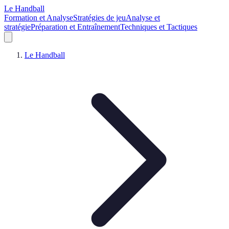
Le Handball
Formation et Analyse
Stratégies de jeu
Analyse et
stratégie
Préparation et Entraînement
Techniques et Tactiques
Le Handball