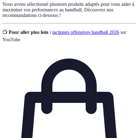
Nous avons sélectionné plusieurs produits adaptés pour vous aider à
maximiser vos performances au handball. Découvrez nos
recommandations ci-dessous !
📺
Pour aller plus loin :
tactiques offensives handball 2026
sur
YouTube