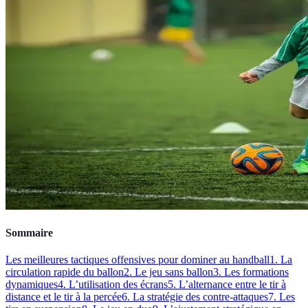
Sommaire
Les meilleures tactiques offensives pour dominer au handball
1. La
circulation rapide du ballon
2. Le jeu sans ballon
3. Les formations
dynamiques
4. L’utilisation des écrans
5. L’alternance entre le tir à
distance et le tir à la percée
6. La stratégie des contre-attaques
7. Les