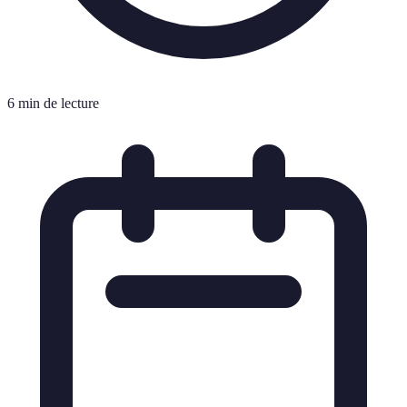
6 min de lecture