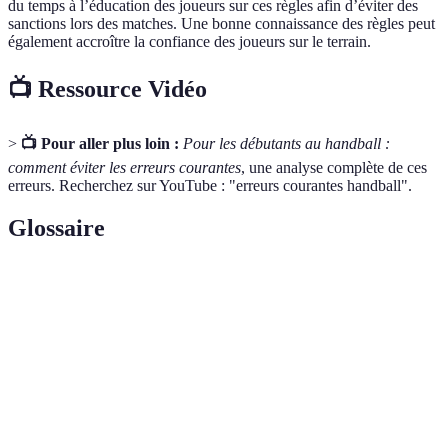
du temps à l’éducation des joueurs sur ces règles afin d’éviter des
sanctions lors des matches. Une bonne connaissance des règles peut
également accroître la confiance des joueurs sur le terrain.
📺 Ressource Vidéo
>
📺 Pour aller plus loin :
Pour les débutants au handball :
comment éviter les erreurs courantes
, une analyse complète de ces
erreurs. Recherchez sur YouTube : "erreurs courantes handball".
Glossaire
Terme
Définition
Activités physiques légères préparant le corps à
Echauffement
un effort physique plus intense.
Passes
Action de transmettre le ballon à un coéquipier.