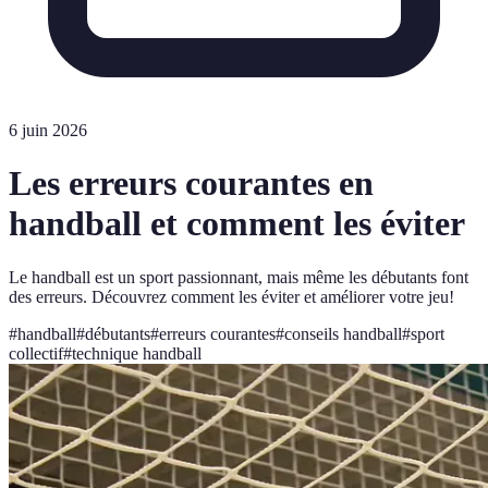
6 juin 2026
Les erreurs courantes en
handball et comment les éviter
Le handball est un sport passionnant, mais même les débutants font
des erreurs. Découvrez comment les éviter et améliorer votre jeu!
#
handball
#
débutants
#
erreurs courantes
#
conseils handball
#
sport
collectif
#
technique handball