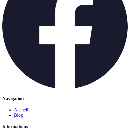
Navigation
Accueil
Blog
Informations