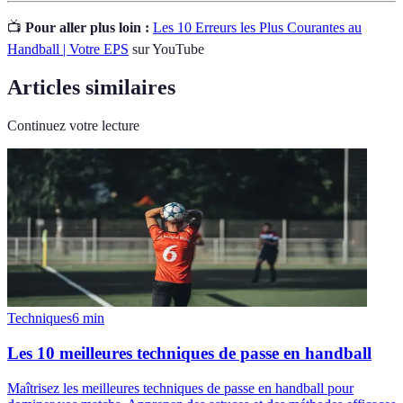
📺
Pour aller plus loin :
Les 10 Erreurs les Plus Courantes au
Handball | Votre EPS
sur YouTube
Articles similaires
Continuez votre lecture
Techniques
6
min
Les 10 meilleures techniques de passe en handball
Maîtrisez les meilleures techniques de passe en handball pour