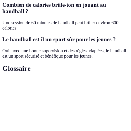
Combien de calories brûle-ton en jouant au
handball ?
Une session de 60 minutes de handball peut brûler environ 600
calories.
Le handball est-il un sport sûr pour les jeunes ?
Oui, avec une bonne supervision et des règles adaptées, le handball
est un sport sécurisé et bénéfique pour les jeunes.
Glossaire
Terme
Définition
Sport collectif joué avec une balle, six joueurs et
Handball
un gardien de but.
Condition
État général du corps, incluant la force,
physique
l'endurance et la souplesse.