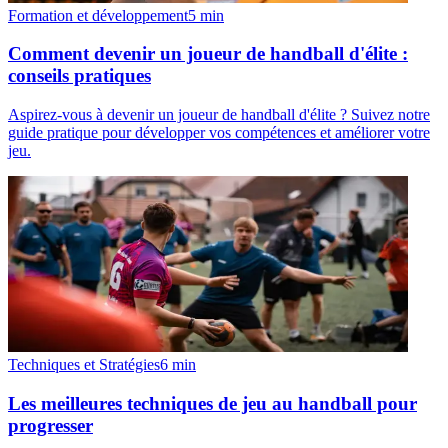
Formation et développement
5
min
Comment devenir un joueur de handball d'élite :
conseils pratiques
Aspirez-vous à devenir un joueur de handball d'élite ? Suivez notre
guide pratique pour développer vos compétences et améliorer votre
jeu.
Techniques et Stratégies
6
min
Les meilleures techniques de jeu au handball pour
progresser