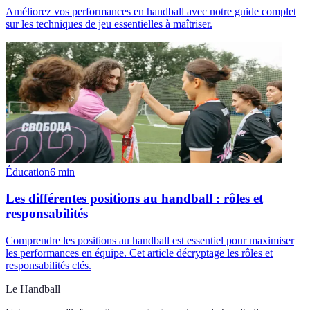
Améliorez vos performances en handball avec notre guide complet
sur les techniques de jeu essentielles à maîtriser.
Éducation
6
min
Les différentes positions au handball : rôles et
responsabilités
Comprendre les positions au handball est essentiel pour maximiser
les performances en équipe. Cet article décryptage les rôles et
responsabilités clés.
Le Handball