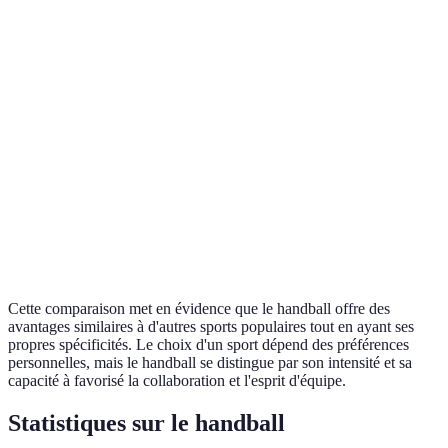
Intensité
Élevée
Élevée
Élevée
Développement
Cardiovasculaire,
Endurance,
Agilité,
physique
Force
Coordination
Force
Socialisation
Élevée
Élevée
Élevée
Âge
8-18 ans
6-18 ans
6-18 ans
recommandé
Cette comparaison met en évidence que le handball offre des
avantages similaires à d'autres sports populaires tout en ayant ses
propres spécificités. Le choix d'un sport dépend des préférences
personnelles, mais le handball se distingue par son intensité et sa
capacité à favorisé la collaboration et l'esprit d'équipe.
Statistiques sur le handball