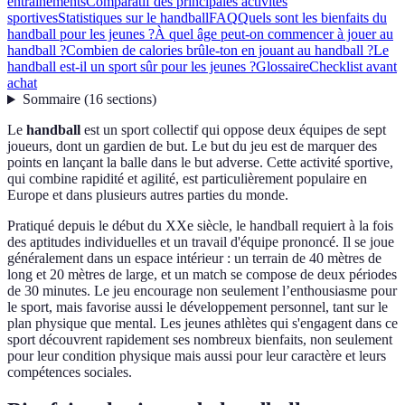
entraînements
Comparatif des principales activités
sportives
Statistiques sur le handball
FAQ
Quels sont les bienfaits du
handball pour les jeunes ?
À quel âge peut-on commencer à jouer au
handball ?
Combien de calories brûle-ton en jouant au handball ?
Le
handball est-il un sport sûr pour les jeunes ?
Glossaire
Checklist avant
achat
Sommaire
(
16
sections
)
Le
handball
est un sport collectif qui oppose deux équipes de sept
joueurs, dont un gardien de but. Le but du jeu est de marquer des
points en lançant la balle dans le but adverse. Cette activité sportive,
qui combine rapidité et agilité, est particulièrement populaire en
Europe et dans plusieurs autres parties du monde.
Pratiqué depuis le début du XXe siècle, le handball requiert à la fois
des aptitudes individuelles et un travail d'équipe prononcé. Il se joue
généralement dans un espace intérieur : un terrain de 40 mètres de
long et 20 mètres de large, et un match se compose de deux périodes
de 30 minutes. Le jeu encourage non seulement l’enthousiasme pour
le sport, mais favorise aussi le développement personnel, tant sur le
plan physique que mental. Les jeunes athlètes qui s'engagent dans ce
sport découvrent rapidement ses nombreux bienfaits, non seulement
pour leur condition physique mais aussi pour leur caractère et leurs
compétences sociales.