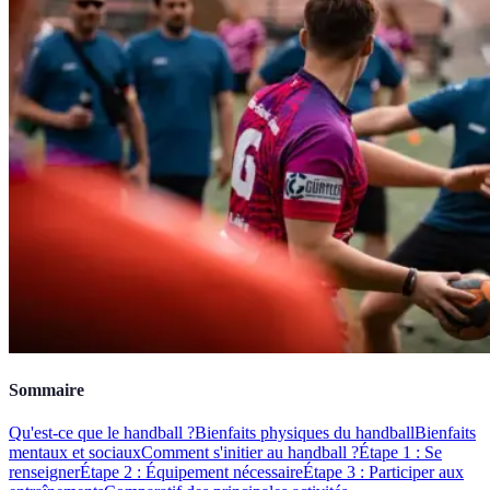
Sommaire
Qu'est-ce que le handball ?
Bienfaits physiques du handball
Bienfaits
mentaux et sociaux
Comment s'initier au handball ?
Étape 1 : Se
renseigner
Étape 2 : Équipement nécessaire
Étape 3 : Participer aux