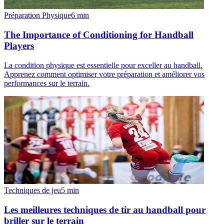
Préparation Physique
6
min
The Importance of Conditioning for Handball
Players
La condition physique est essentielle pour exceller au handball.
Apprenez comment optimiser votre préparation et améliorer vos
performances sur le terrain.
Techniques de jeu
5
min
Les meilleures techniques de tir au handball pour
briller sur le terrain