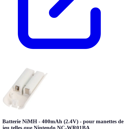
Batterie NiMH - 400mAh (2.4V) - pour manettes de
jeu telles que Nintendo NC-WR01BA