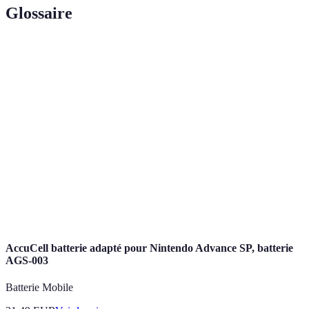
Glossaire
Terme
Définition
Condition
Capacité du corps à exécuter des tâches physiques
physique
sans fatigue excessive.
Éthique
Ensemble de règles et valeurs à respecter lors de la
sportive
pratique d'un sport.
Hormones produites par l'organisme qui agissent
Endorphines
comme des analgésiques naturels et améliorent
l'humeur.
AccuCell batterie adapté pour Nintendo Advance SP, batterie
AGS-003
Batterie Mobile