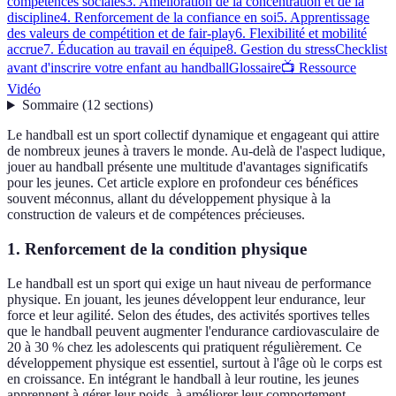
compétences sociales
3. Amélioration de la concentration et de la
discipline
4. Renforcement de la confiance en soi
5. Apprentissage
des valeurs de compétition et de fair-play
6. Flexibilité et mobilité
accrue
7. Éducation au travail en équipe
8. Gestion du stress
Checklist
avant d'inscrire votre enfant au handball
Glossaire
📺 Ressource
Vidéo
Sommaire
(
12
sections
)
Le handball est un sport collectif dynamique et engageant qui attire
de nombreux jeunes à travers le monde. Au-delà de l'aspect ludique,
jouer au handball présente une multitude d'avantages significatifs
pour les jeunes. Cet article explore en profondeur ces bénéfices
souvent méconnus, allant du développement physique à la
construction de valeurs et de compétences précieuses.
1. Renforcement de la condition physique
Le handball est un sport qui exige un haut niveau de performance
physique. En jouant, les jeunes développent leur endurance, leur
force et leur agilité. Selon des études, des activités sportives telles
que le handball peuvent augmenter l'endurance cardiovasculaire de
20 à 30 % chez les adolescents qui pratiquent régulièrement. Ce
développement physique est essentiel, surtout à l'âge où le corps est
en croissance. En intégrant le handball à leur routine, les jeunes
apprennent à gérer leur poids, à améliorer leur comportement