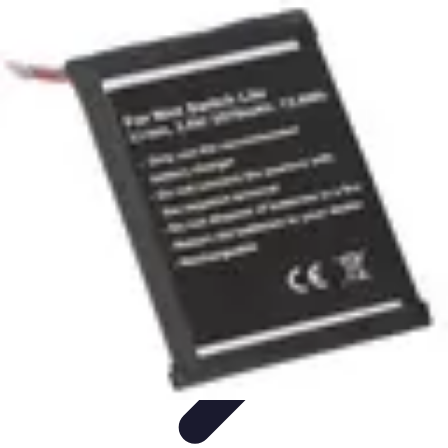
Le Handball
Formation et Analyse
Stratégies de jeu
Analyse et
stratégie
Préparation et Entraînement
Techniques et Tactiques
Le Handball