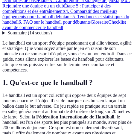
techniques de base
Étape 3 : Comprendre la stratégie de jeu
Étape 4 :
Rejoindre une équipe ou un club
Étape 5 : Participer à des
compétitions et des entraînements
4. Comparatif des meilleurs
équipements pour handball débutants
5. Tendances et statistiques du
handball
6. FAQ sur le handball pour débutants
Glossaire
Checklist
avant de commencer le handball
Sommaire
(
14
sections
)
Le handball est un sport d'équipe passionnant qui allie vitesse, agilité
et stratégie. Que vous soyez attiré par le jeu en raison de son
intensité ou de son esprit d'équipe, vous êtes au bon endroit. Dans ce
guide, nous allons explorer les bases du handball pour débutants,
afin que vous puissiez entrer sur le terrain avec confiance et
compétences.
1. Qu'est-ce que le handball ?
Le handball est un sport collectif qui oppose deux équipes de sept
joueurs chacune. L'objectif est de marquer des buts en lançant un
ballon dans le but adverse. Ce jeu rapide se pratique sur un terrain
en salle, généralement au format de 40 mètres de long sur 20 mètres
de large. Selon la
Fédération Internationale de Handball
, le
handball est l'un des sports les plus pratiqués au monde, avec plus de
200 millions de joueurs. Ce sport est non seulement divertissant,
mais il offre également de nombreux avantages physiques et