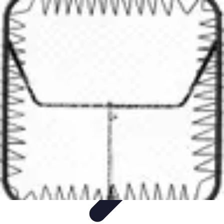
Le Handball
Formation et Analyse
Stratégies de jeu
Analyse et
stratégie
Préparation et Entraînement
Techniques et Tactiques
Le Handball