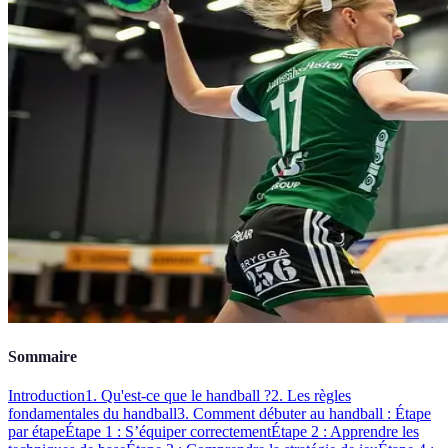
Sommaire
Introduction
1. Qu'est-ce que le handball ?
2. Les règles
fondamentales du handball
3. Comment débuter au handball : Étape
par étape
Étape 1 : S’équiper correctement
Étape 2 : Apprendre les