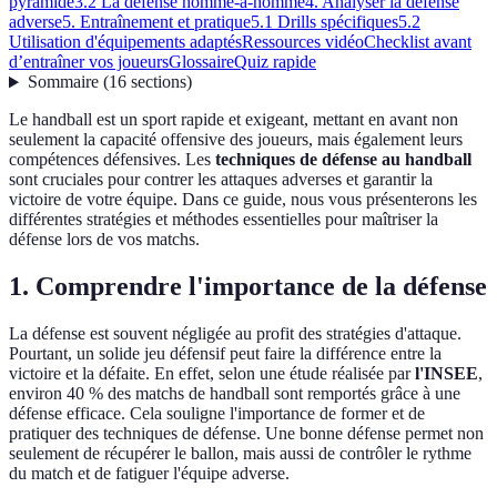
pyramide
3.2 La défense homme-à-homme
4. Analyser la défense
adverse
5. Entraînement et pratique
5.1 Drills spécifiques
5.2
Utilisation d'équipements adaptés
Ressources vidéo
Checklist avant
d’entraîner vos joueurs
Glossaire
Quiz rapide
Sommaire
(
16
sections
)
Le handball est un sport rapide et exigeant, mettant en avant non
seulement la capacité offensive des joueurs, mais également leurs
compétences défensives. Les
techniques de défense au handball
sont cruciales pour contrer les attaques adverses et garantir la
victoire de votre équipe. Dans ce guide, nous vous présenterons les
différentes stratégies et méthodes essentielles pour maîtriser la
défense lors de vos matchs.
1. Comprendre l'importance de la défense
La défense est souvent négligée au profit des stratégies d'attaque.
Pourtant, un solide jeu défensif peut faire la différence entre la
victoire et la défaite. En effet, selon une étude réalisée par
l'INSEE
,
environ 40 % des matchs de handball sont remportés grâce à une
défense efficace. Cela souligne l'importance de former et de
pratiquer des techniques de défense. Une bonne défense permet non
seulement de récupérer le ballon, mais aussi de contrôler le rythme
du match et de fatiguer l'équipe adverse.