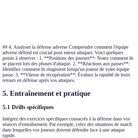
Pression
Concentrée
Équilibrée
Él
Endurance
Faible
Modérée
Él
requise
## 4. Analyser la défense adverse Comprendre comment l'équipe
adverse défend est crucial pour mieux attaquer. Voici quelques
points à observer : 1. **Positions des joueurs**: Notez comment ils
se placent lors des phases d'attaque. 2. **Réactions aux passes**:
Identifiez comment ils réagissent lorsqu'un joueur de votre équipe
passe. 3. **Vitesse de récupération**: Évaluez la rapidité de leurs
retours en défense après vos attaques.
5. Entraînement et pratique
5.1 Drills spécifiques
Intégrez des exercices spécifiques consacrés à la défense dans vos
séances d'entraînement. Par exemple, créez des situations de match
dans lesquelles vos joueurs doivent défendre face à une attaque
rapide.