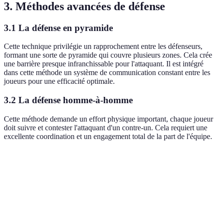
3. Méthodes avancées de défense
3.1 La défense en pyramide
Cette technique privilégie un rapprochement entre les défenseurs,
formant une sorte de pyramide qui couvre plusieurs zones. Cela crée
une barrière presque infranchissable pour l'attaquant. Il est intégré
dans cette méthode un système de communication constant entre les
joueurs pour une efficacité optimale.
3.2 La défense homme-à-homme
Cette méthode demande un effort physique important, chaque joueur
doit suivre et contester l'attaquant d'un contre-un. Cela requiert une
excellente coordination et un engagement total de la part de l'équipe.
Critère
Défense individuelle
Défense de zone
D
Adaptabilité
Élevée
Modérée
Él
Communication
Faible
Élevée
Él