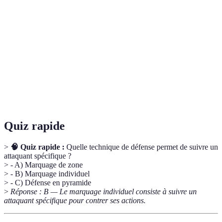
Marquage
Technique de défense où chaque joueur cible un
individuel
adversaire précis.
Marquage de
Défense où les joueurs protègent une zone de jeu
zone
plutôt qu'un joueur.
Posture
Positionnement du joueur pour optimiser ses
défensive
capacités de réaction.
Quiz rapide
>
🧠 Quiz rapide :
Quelle technique de défense permet de suivre un
attaquant spécifique ?
> - A) Marquage de zone
> - B) Marquage individuel
> - C) Défense en pyramide
>
Réponse : B — Le marquage individuel consiste à suivre un
attaquant spécifique pour contrer ses actions.