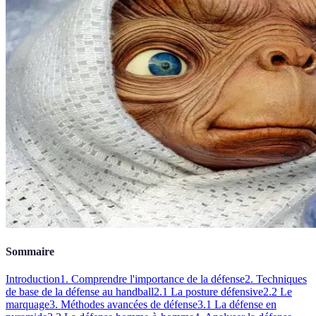
Sommaire
Introduction
1. Comprendre l'importance de la défense
2. Techniques
de base de la défense au handball
2.1 La posture défensive
2.2 Le
marquage
3. Méthodes avancées de défense
3.1 La défense en