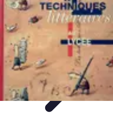
Le Handball
Formation et Analyse
Stratégies de jeu
Analyse et
stratégie
Préparation et Entraînement
Techniques et Tactiques
Le Handball