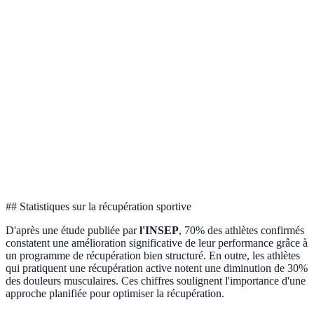
rigidité
supplémentaire
Coûteux,
Réduit
nécessite
Utile mais pas
Cryothérapie
l'inflammation
l'accès à des
essentiel
installations
Améliore la
Peut être
circulation,
coûteux,
Massage
Utile
réduit la
besoin de
douleur
compétences
## Statistiques sur la récupération sportive
D'après une étude publiée par
l'INSEP
, 70% des athlètes confirmés
constatent une amélioration significative de leur performance grâce à
un programme de récupération bien structuré. En outre, les athlètes
qui pratiquent une récupération active notent une diminution de 30%
des douleurs musculaires. Ces chiffres soulignent l'importance d'une
approche planifiée pour optimiser la récupération.