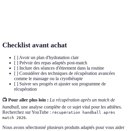
Processus d'absorption de liquides pour maintenir
Hydratation
l'équilibre des fluides dans le corps.
Technique thérapeutique qui utilise le froid pour
Cryothérapie
réduire l'inflammation et la douleur.
Checklist avant achat
[ ] Avoir un plan d'hydratation clair
[ ] Prévoir des repas adaptés post-match
[ ] Inclure des séances d'étirement dans la routine
[ ] Considérer des techniques de récupération avancées
comme le massage ou la cryothérapie
[ ] Suivre ses progrès et ajuster son programme de
récupération
📺 Pour aller plus loin :
La récupération après un match de
handball
, une analyse complète de ce sujet vital pour les athlètes.
Recherchez sur YouTube :
récupération handball après
.
match 2026
Nous avons sélectionné plusieurs produits adaptés pour vous aider