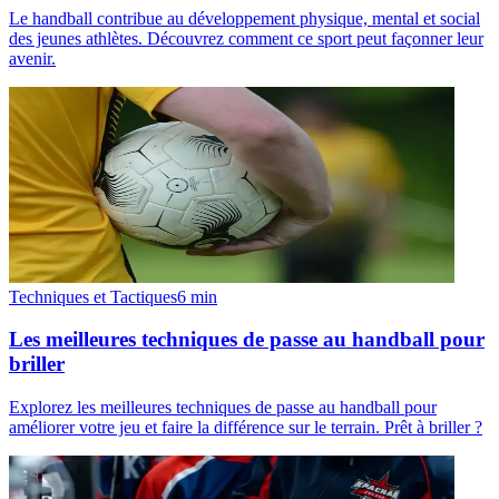
Le handball contribue au développement physique, mental et social
des jeunes athlètes. Découvrez comment ce sport peut façonner leur
avenir.
Techniques et Tactiques
6
min
Les meilleures techniques de passe au handball pour
briller
Explorez les meilleures techniques de passe au handball pour
améliorer votre jeu et faire la différence sur le terrain. Prêt à briller ?