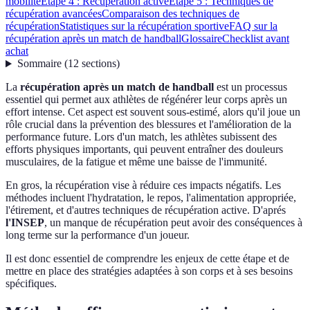
mobilité
Étape 4 : Récupération active
Étape 5 : Techniques de
récupération avancées
Comparaison des techniques de
récupération
Statistiques sur la récupération sportive
FAQ sur la
récupération après un match de handball
Glossaire
Checklist avant
achat
Sommaire
(
12
sections
)
La
récupération après un match de handball
est un processus
essentiel qui permet aux athlètes de régénérer leur corps après un
effort intense. Cet aspect est souvent sous-estimé, alors qu'il joue un
rôle crucial dans la prévention des blessures et l'amélioration de la
performance future. Lors d'un match, les athlètes subissent des
efforts physiques importants, qui peuvent entraîner des douleurs
musculaires, de la fatigue et même une baisse de l'immunité.
En gros, la récupération vise à réduire ces impacts négatifs. Les
méthodes incluent l'hydratation, le repos, l'alimentation appropriée,
l'étirement, et d'autres techniques de récupération active. D'aprés
l'INSEP
, un manque de récupération peut avoir des conséquences à
long terme sur la performance d'un joueur.
Il est donc essentiel de comprendre les enjeux de cette étape et de
mettre en place des stratégies adaptées à son corps et à ses besoins
spécifiques.