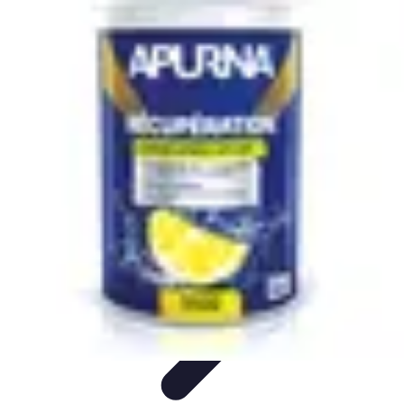
Le Handball
Formation et Analyse
Stratégies de jeu
Analyse et
stratégie
Préparation et Entraînement
Techniques et Tactiques
Le Handball