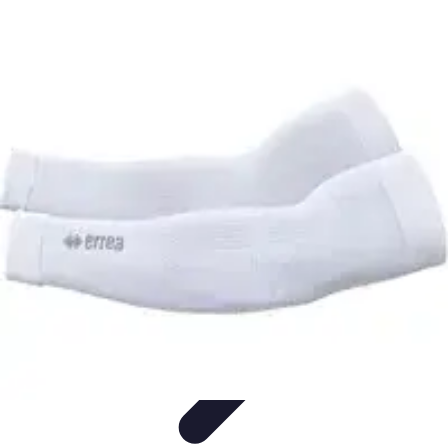
Le Handball
Formation et Analyse
Stratégies de jeu
Analyse et
stratégie
Préparation et Entraînement
Techniques et Tactiques
Le Handball