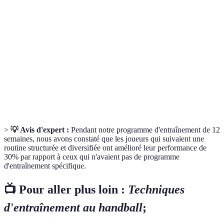
Condition
État général de santé et capacité à réaliser des
physique
efforts physiques.
Cadre pour définir des objectifs clairs et
Objectif SMART
atteignables.
Renforcement
Exercice visant à augmenter la force et la
musculaire
masse des muscles.
>
💡 Avis d'expert :
Pendant notre programme d'entraînement de 12
semaines, nous avons constaté que les joueurs qui suivaient une
routine structurée et diversifiée ont amélioré leur performance de
30% par rapport à ceux qui n'avaient pas de programme
d'entraînement spécifique.
📺 Pour aller plus loin :
Techniques
d'entraînement au handball
;