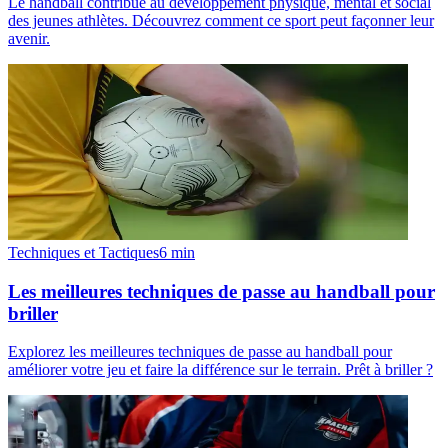
Le handball contribue au développement physique, mental et social
des jeunes athlètes. Découvrez comment ce sport peut façonner leur
avenir.
Techniques et Tactiques
6
min
Les meilleures techniques de passe au handball pour
briller
Explorez les meilleures techniques de passe au handball pour
améliorer votre jeu et faire la différence sur le terrain. Prêt à briller ?