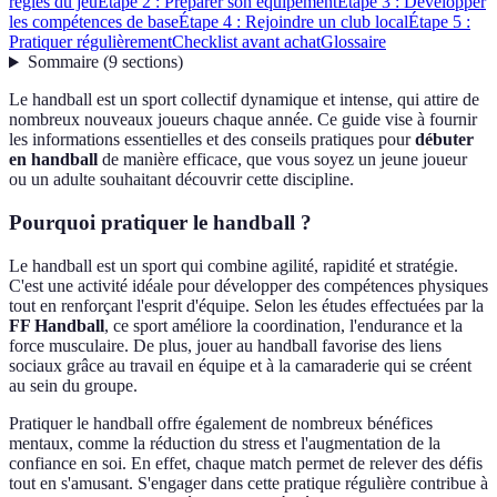
règles du jeu
Étape 2 : Préparer son équipement
Étape 3 : Développer
les compétences de base
Étape 4 : Rejoindre un club local
Étape 5 :
Pratiquer régulièrement
Checklist avant achat
Glossaire
Sommaire
(
9
sections
)
Le handball est un sport collectif dynamique et intense, qui attire de
nombreux nouveaux joueurs chaque année. Ce guide vise à fournir
les informations essentielles et des conseils pratiques pour
débuter
en handball
de manière efficace, que vous soyez un jeune joueur
ou un adulte souhaitant découvrir cette discipline.
Pourquoi pratiquer le handball ?
Le handball est un sport qui combine agilité, rapidité et stratégie.
C'est une activité idéale pour développer des compétences physiques
tout en renforçant l'esprit d'équipe. Selon les études effectuées par la
FF Handball
, ce sport améliore la coordination, l'endurance et la
force musculaire. De plus, jouer au handball favorise des liens
sociaux grâce au travail en équipe et à la camaraderie qui se créent
au sein du groupe.
Pratiquer le handball offre également de nombreux bénéfices
mentaux, comme la réduction du stress et l'augmentation de la
confiance en soi. En effet, chaque match permet de relever des défis
tout en s'amusant. S'engager dans cette pratique régulière contribue à