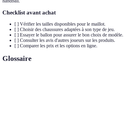
handball.
Checklist avant achat
[ ] Vérifier les tailles disponibles pour le maillot.
[ ] Choisir des chaussures adaptées à son type de jeu.
[ ] Essayer le ballon pour assurer le bon choix de modèle.
[ ] Consulter les avis d'autres joueurs sur les produits.
[ ] Comparer les prix et les options en ligne.
Glossaire
Terme
Définition
Sport collectif où deux équipes s'affrontent pour
Handball
marquer des buts avec un ballon.
Mouvement consistant à faire rebondir le ballon en
Dribble
courant.
Tir
Action de lancer le ballon vers le but pour marquer.