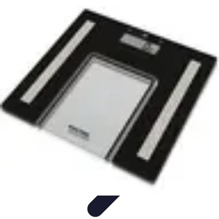
Le Handball
Formation et Analyse
Stratégies de jeu
Analyse et
stratégie
Préparation et Entraînement
Techniques et Tactiques
Le Handball