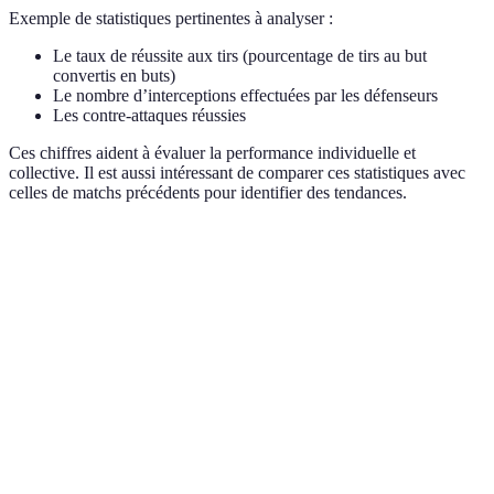
Exemple de statistiques pertinentes à analyser :
Le taux de réussite aux tirs (pourcentage de tirs au but
convertis en buts)
Le nombre d’interceptions effectuées par les défenseurs
Les contre-attaques réussies
Ces chiffres aident à évaluer la performance individuelle et
collective. Il est aussi intéressant de comparer ces statistiques avec
celles de matchs précédents pour identifier des tendances.
Critère
Match 1
Match 2
Match 3
Verdict
Taux de
La série
réussite au
45%
60%
50%
est en
tir
baisse
Améliorer
Interceptions
5
8
6
la défense
Trop de
Fautes
12
10
15