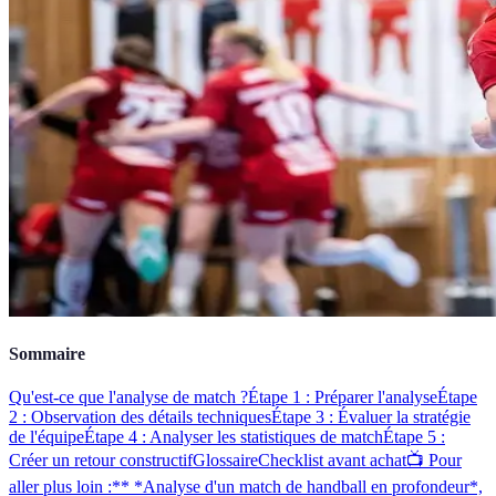
Sommaire
Qu'est-ce que l'analyse de match ?
Étape 1 : Préparer l'analyse
Étape
2 : Observation des détails techniques
Étape 3 : Évaluer la stratégie
de l'équipe
Étape 4 : Analyser les statistiques de match
Étape 5 :
Créer un retour constructif
Glossaire
Checklist avant achat
📺 Pour
aller plus loin :** *Analyse d'un match de handball en profondeur*,