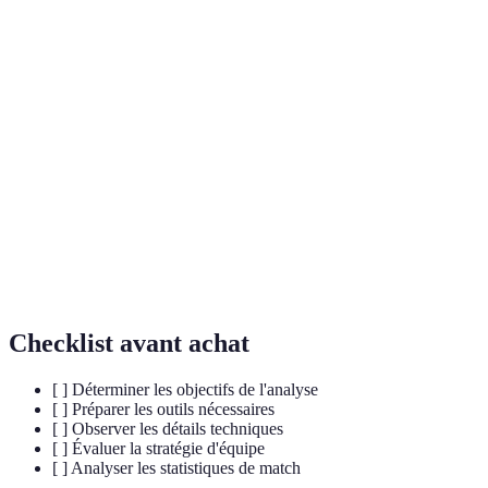
Terme
Définition
Analyse
Étude des stratégies utilisées pendant un match.
tactique
Statistiques de
Données chiffrées représentant la performance
jeu
des joueurs.
Retour constructif basé sur l'analyse des
Feedback
performances.
Checklist avant achat
[ ] Déterminer les objectifs de l'analyse
[ ] Préparer les outils nécessaires
[ ] Observer les détails techniques
[ ] Évaluer la stratégie d'équipe
[ ] Analyser les statistiques de match