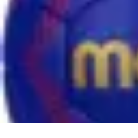
Le Handball
Formation et Analyse
Stratégies de jeu
Analyse et stratégie
Préparation 
Le Handball