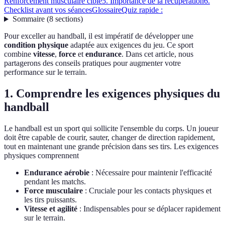
Renforcement musculaire ciblé
5. Importance de la récupération
6.
Checklist avant vos séances
Glossaire
Quiz rapide :
Sommaire
(
8
sections
)
Pour exceller au handball, il est impératif de développer une
condition physique
adaptée aux exigences du jeu. Ce sport
combine
vitesse
,
force
et
endurance
. Dans cet article, nous
partagerons des conseils pratiques pour augmenter votre
performance sur le terrain.
1. Comprendre les exigences physiques du
handball
Le handball est un sport qui sollicite l'ensemble du corps. Un joueur
doit être capable de courir, sauter, changer de direction rapidement,
tout en maintenant une grande précision dans ses tirs. Les exigences
physiques comprennent
Endurance aérobie
: Nécessaire pour maintenir l'efficacité
pendant les matchs.
Force musculaire
: Cruciale pour les contacts physiques et
les tirs puissants.
Vitesse et agilité
: Indispensables pour se déplacer rapidement
sur le terrain.