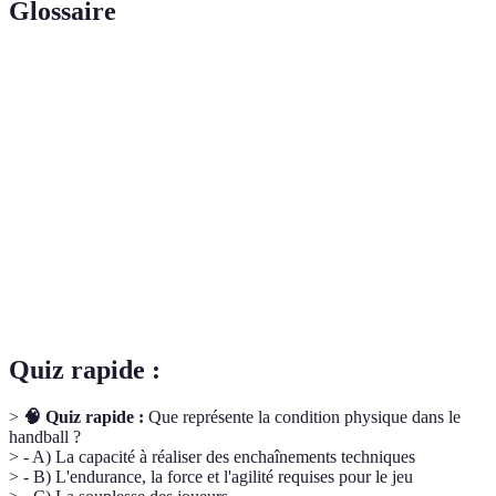
Glossaire
Terme
Définition
Endurance
Capacité à soutenir un effort prolongé grâce à
aérobie
une oxygénation optimale.
Technique d'entraînement alternant entre des
Fractionné
périodes d'effort et de repos.
Renforcement
Entraînement visant à augmenter la force et la
musculaire
masse musculaire.
Quiz rapide :
>
🧠 Quiz rapide :
Que représente la condition physique dans le
handball ?
> - A) La capacité à réaliser des enchaînements techniques
> - B) L'endurance, la force et l'agilité requises pour le jeu