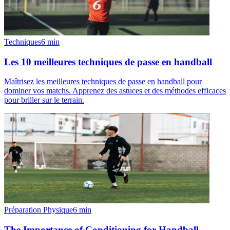
Techniques
6
min
Les 10 meilleures techniques de passe en handball
Maîtrisez les meilleures techniques de passe en handball pour
dominer vos matchs. Apprenez des astuces et des méthodes efficaces
pour briller sur le terrain.
Préparation Physique
6
min
The Importance of Conditioning for Handball