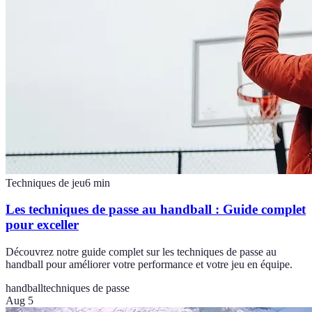
Techniques de jeu
6
min
Les techniques de passe au handball : Guide complet
pour exceller
Découvrez notre guide complet sur les techniques de passe au
handball pour améliorer votre performance et votre jeu en équipe.
handball
techniques de passe
Aug 5