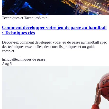
Techniques et Tactiques
6
min
Comment développer votre jeu de passe au handball
: Techniques clés
Découvrez comment développer votre jeu de passe au handball avec
des techniques essentielles, des conseils pratiques et un guide
complet.
handball
techniques de passe
Aug 5