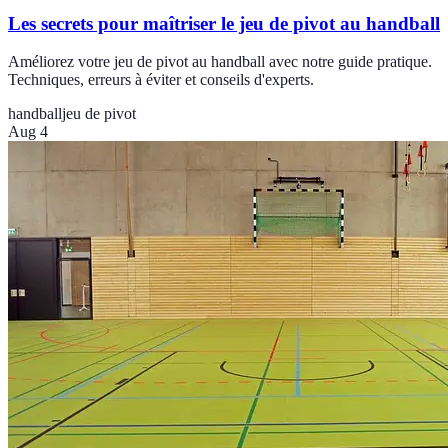
Les secrets pour maîtriser le jeu de pivot au handball
Améliorez votre jeu de pivot au handball avec notre guide pratique.
Techniques, erreurs à éviter et conseils d'experts.
handball
jeu de pivot
Aug 4