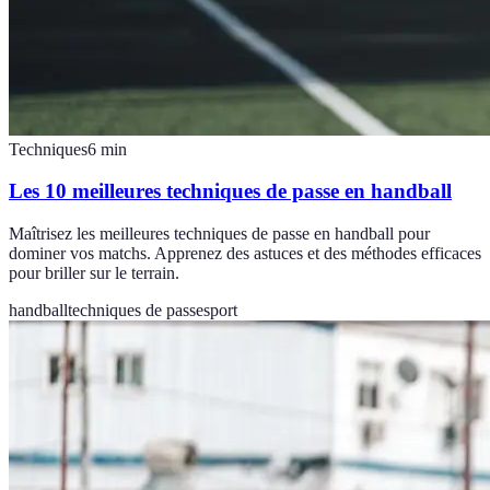
Techniques
6
min
Les 10 meilleures techniques de passe en handball
Maîtrisez les meilleures techniques de passe en handball pour
dominer vos matchs. Apprenez des astuces et des méthodes efficaces
pour briller sur le terrain.
handball
techniques de passe
sport