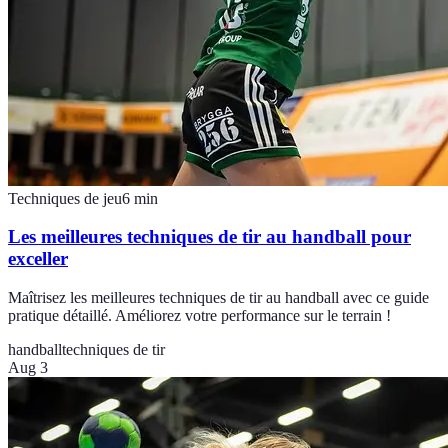
Techniques de jeu
6
min
Les meilleures techniques de tir au handball pour
exceller
Maîtrisez les meilleures techniques de tir au handball avec ce guide
pratique détaillé. Améliorez votre performance sur le terrain !
handball
techniques de tir
Aug 3