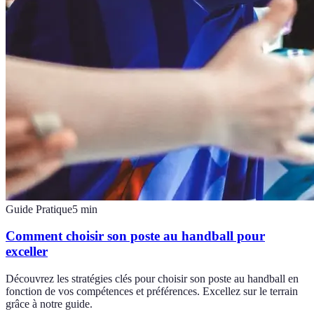
Guide Pratique
5
min
Comment choisir son poste au handball pour
exceller
Découvrez les stratégies clés pour choisir son poste au handball en
fonction de vos compétences et préférences. Excellez sur le terrain
grâce à notre guide.