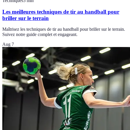
Techniques
5
min
Les meilleures techniques de tir au handball pour
briller sur le terrain
Maîtrisez les techniques de tir au handball pour briller sur le terrain.
Suivez notre guide complet et engageant.
Aug 7