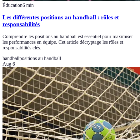
Éducation
6
min
Les différentes positions au handball : rôles et
responsabilités
Comprendre les positions au handball est essentiel pour maximiser
les performances en équipe. Cet article décryptage les rôles et
responsabilités clés.
handball
positions au handball
Aug 6