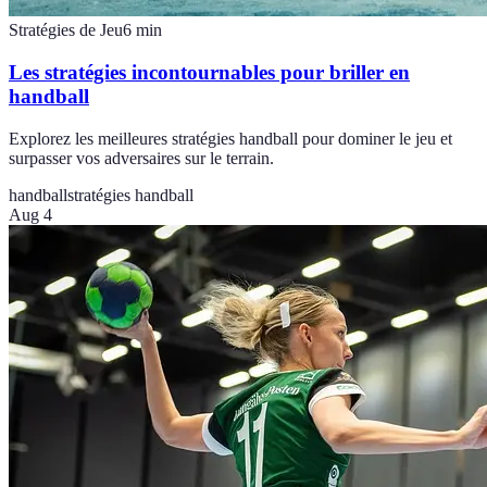
Stratégies de Jeu
6
min
Les stratégies incontournables pour briller en
handball
Explorez les meilleures stratégies handball pour dominer le jeu et
surpasser vos adversaires sur le terrain.
handball
stratégies handball
Aug 4