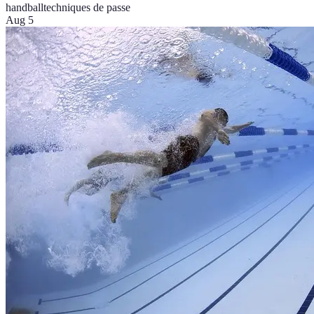
handball
techniques de passe
Aug 5