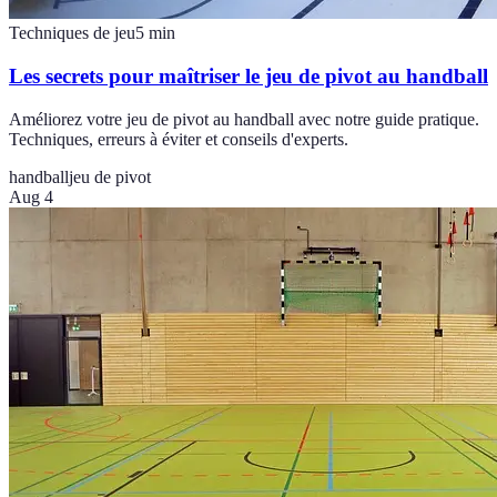
Techniques de jeu
5
min
Les secrets pour maîtriser le jeu de pivot au handball
Améliorez votre jeu de pivot au handball avec notre guide pratique.
Techniques, erreurs à éviter et conseils d'experts.
handball
jeu de pivot
Aug 4