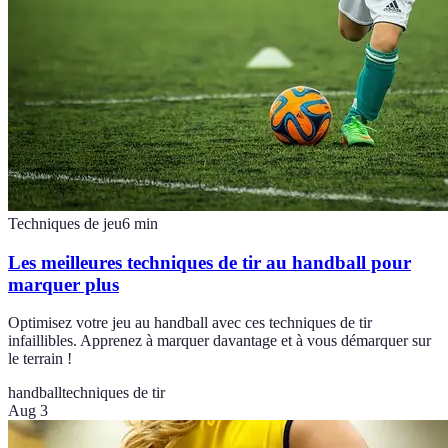
Techniques de jeu
6
min
Les meilleures techniques de tir au handball pour
marquer plus
Optimisez votre jeu au handball avec ces techniques de tir
infaillibles. Apprenez à marquer davantage et à vous démarquer sur
le terrain !
handball
techniques de tir
Aug 3