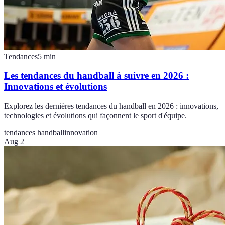
Tendances
5
min
Les tendances du handball à suivre en 2026 :
Innovations et évolutions
Explorez les dernières tendances du handball en 2026 : innovations,
technologies et évolutions qui façonnent le sport d'équipe.
tendances handball
innovation
Aug 2