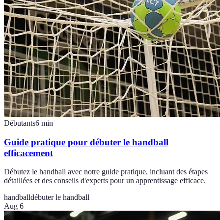
Débutants
6
min
Guide pratique pour débuter le handball
efficacement
Débutez le handball avec notre guide pratique, incluant des étapes
détaillées et des conseils d'experts pour un apprentissage efficace.
handball
débuter le handball
Aug 6