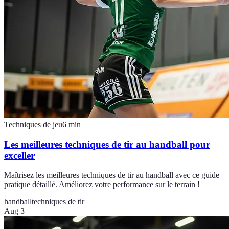
Techniques de jeu
6
min
Les meilleures techniques de tir au handball pour
exceller
Maîtrisez les meilleures techniques de tir au handball avec ce guide
pratique détaillé. Améliorez votre performance sur le terrain !
handball
techniques de tir
Aug 3