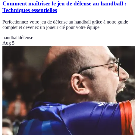
Comment maîtriser le jeu de défense au handball :
Techniques essentielles
Perfectionnez votre jeu de défense au handball grâce à notre guide
complet et devenez un joueur clé pour votre équipe.
handball
défense
Aug 5