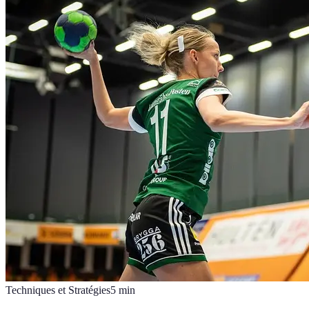
Techniques et Stratégies
5
min