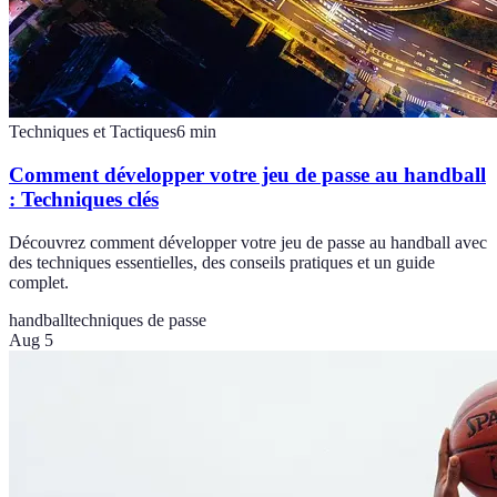
Techniques et Tactiques
6
min
Comment développer votre jeu de passe au handball
: Techniques clés
Découvrez comment développer votre jeu de passe au handball avec
des techniques essentielles, des conseils pratiques et un guide
complet.
handball
techniques de passe
Aug 5