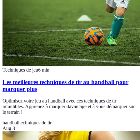
Techniques de jeu
6
min
Les meilleures techniques de tir au handball pour
marquer plus
Optimisez votre jeu au handball avec ces techniques de tir
infaillibles. Apprenez à marquer davantage et à vous démarquer sur
le terrain !
handball
techniques de tir
Aug 3