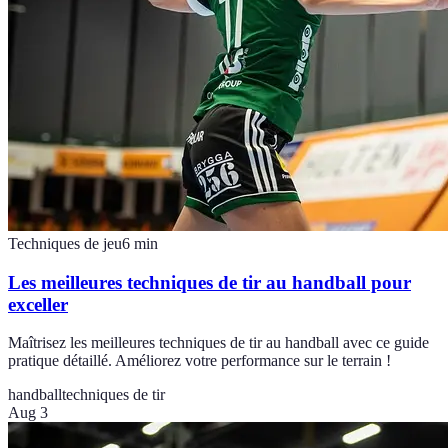
Techniques de jeu
6
min
Les meilleures techniques de tir au handball pour
exceller
Maîtrisez les meilleures techniques de tir au handball avec ce guide
pratique détaillé. Améliorez votre performance sur le terrain !
handball
techniques de tir
Aug 3