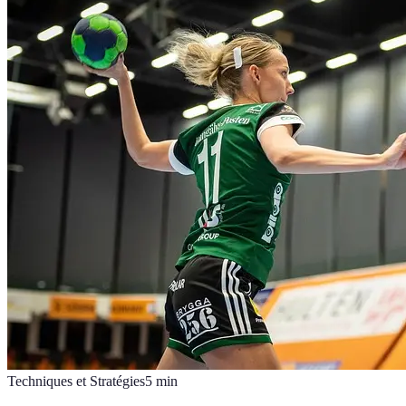
Techniques et Stratégies
5
min