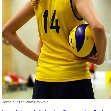
Techniques et Stratégies
6
min