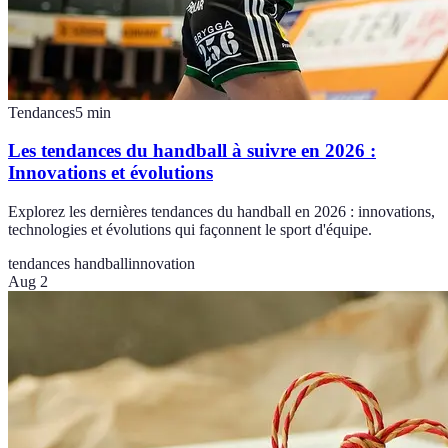
Tendances
5
min
Les tendances du handball à suivre en 2026 :
Innovations et évolutions
Explorez les dernières tendances du handball en 2026 : innovations,
technologies et évolutions qui façonnent le sport d'équipe.
tendances handball
innovation
Aug 2