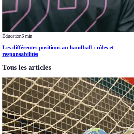
Éducation
6
min
Les différentes positions au handball : rôles et
responsabilités
Tous les articles