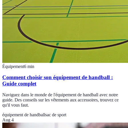
Équipement
6
min
Comment choisir son équipement de handball :
Guide complet
Naviguez dans le monde de l'équipement de handball avec notre
guide. Des conseils sur les vêtements aux accessoires, trouvez ce
qu'il vous faut.
équipement de handball
sac de sport
Aug 4