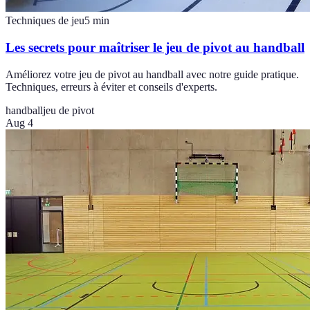
Techniques de jeu
5
min
Les secrets pour maîtriser le jeu de pivot au handball
Améliorez votre jeu de pivot au handball avec notre guide pratique.
Techniques, erreurs à éviter et conseils d'experts.
handball
jeu de pivot
Aug 4