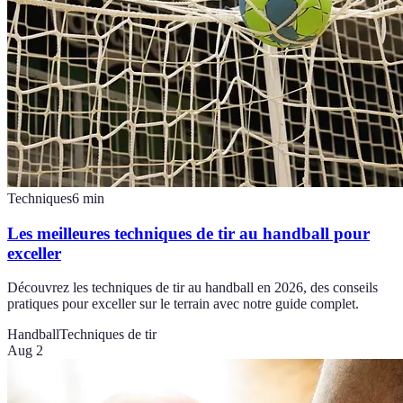
Techniques
6
min
Les meilleures techniques de tir au handball pour
exceller
Découvrez les techniques de tir au handball en 2026, des conseils
pratiques pour exceller sur le terrain avec notre guide complet.
Handball
Techniques de tir
Aug 2