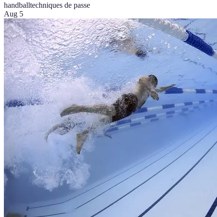
handball
techniques de passe
Aug 5