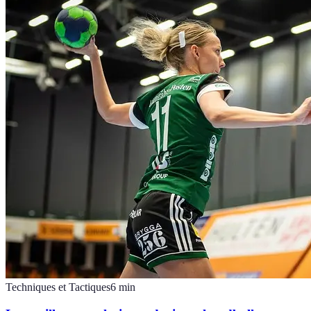
Techniques et Tactiques
6
min