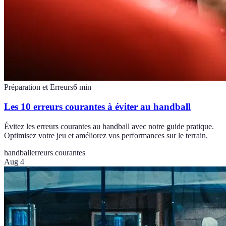
Préparation et Erreurs
6
min
Les 10 erreurs courantes à éviter au handball
Évitez les erreurs courantes au handball avec notre guide pratique.
Optimisez votre jeu et améliorez vos performances sur le terrain.
handball
erreurs courantes
Aug 4