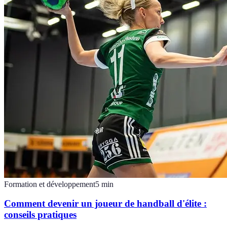
Formation et développement
5
min
Comment devenir un joueur de handball d'élite :
conseils pratiques