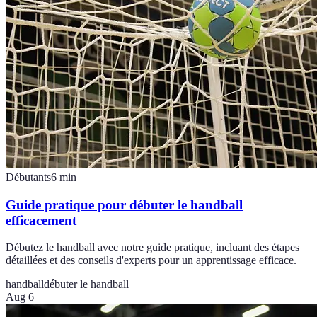
Débutants
6
min
Guide pratique pour débuter le handball
efficacement
Débutez le handball avec notre guide pratique, incluant des étapes
détaillées et des conseils d'experts pour un apprentissage efficace.
handball
débuter le handball
Aug 6