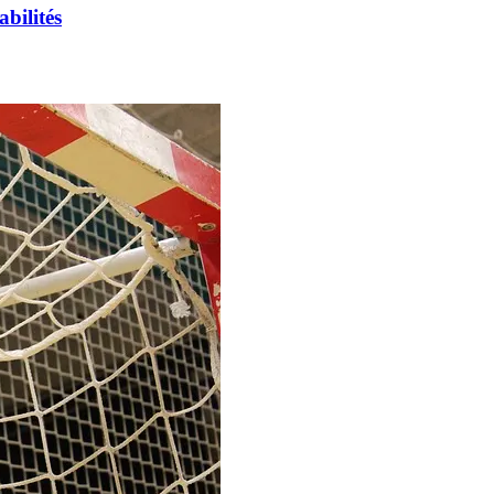
abilités