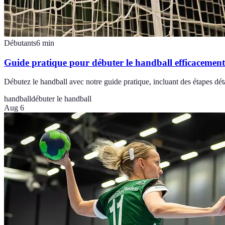
Débutants
6
min
Guide pratique pour débuter le handball efficacement
Débutez le handball avec notre guide pratique, incluant des étapes déta
handball
débuter le handball
Aug 6