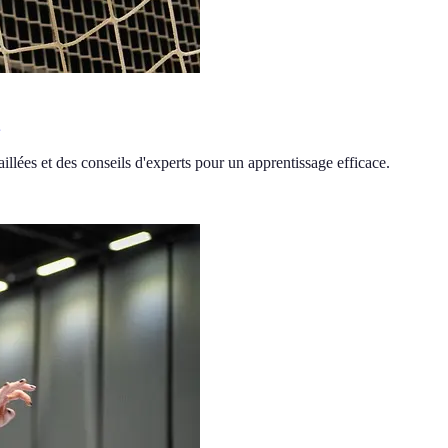
illées et des conseils d'experts pour un apprentissage efficace.