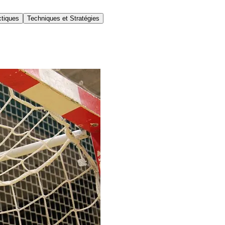
ctiques
Techniques et Stratégies