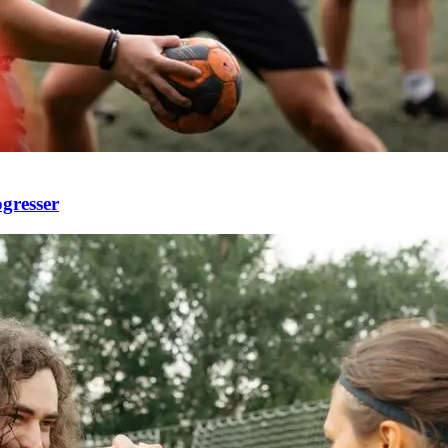
ogresser