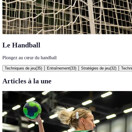
Le Handball
Plongez au cœur du handball
Techniques de jeu
(
35
)
Entraînement
(
33
)
Stratégies de jeu
(
32
)
Techni
Articles à la une