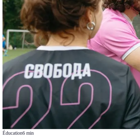
Éducation
6
min