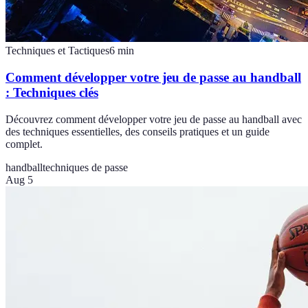
Techniques et Tactiques
6
min
Comment développer votre jeu de passe au handball
: Techniques clés
Découvrez comment développer votre jeu de passe au handball avec
des techniques essentielles, des conseils pratiques et un guide
complet.
handball
techniques de passe
Aug 5