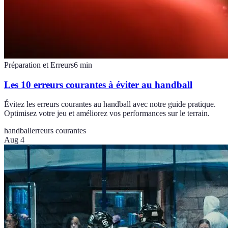
Préparation et Erreurs
6
min
Les 10 erreurs courantes à éviter au handball
Évitez les erreurs courantes au handball avec notre guide pratique.
Optimisez votre jeu et améliorez vos performances sur le terrain.
handball
erreurs courantes
Aug 4