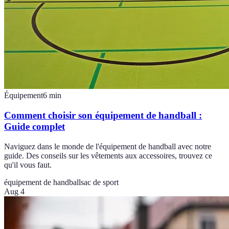
Équipement
6
min
Comment choisir son équipement de handball :
Guide complet
Naviguez dans le monde de l'équipement de handball avec notre
guide. Des conseils sur les vêtements aux accessoires, trouvez ce
qu'il vous faut.
équipement de handball
sac de sport
Aug 4