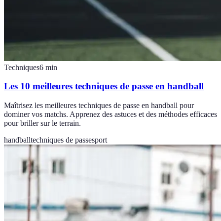
Techniques
6
min
Les 10 meilleures techniques de passe en handball
Maîtrisez les meilleures techniques de passe en handball pour
dominer vos matchs. Apprenez des astuces et des méthodes efficaces
pour briller sur le terrain.
handball
techniques de passe
sport