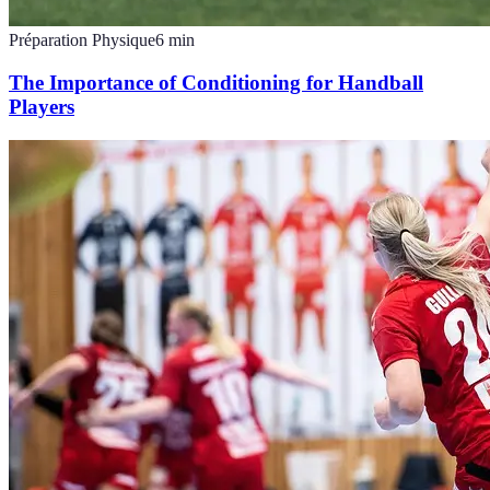
Préparation Physique
6
min
The Importance of Conditioning for Handball
Players