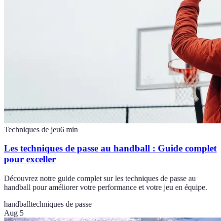
Techniques de jeu
6
min
Les techniques de passe au handball : Guide complet
pour exceller
Découvrez notre guide complet sur les techniques de passe au
handball pour améliorer votre performance et votre jeu en équipe.
handball
techniques de passe
Aug 5