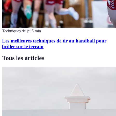
Techniques de jeu
5
min
Les meilleures techniques de tir au handball pour
briller sur le terrain
Tous les articles