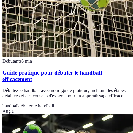
Débutants
6
min
Guide pratique pour débuter le handball
efficacement
Débutez le handball avec notre guide pratique, incluant des étapes
détaillées et des conseils d'experts pour un apprentissage efficace.
handball
débuter le handball
Aug 6