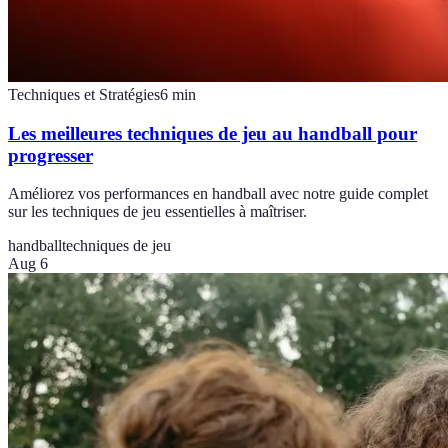
Techniques et Stratégies
6
min
Les meilleures techniques de jeu au handball pour
progresser
Améliorez vos performances en handball avec notre guide complet
sur les techniques de jeu essentielles à maîtriser.
handball
techniques de jeu
Aug 6