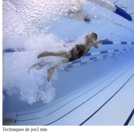
Techniques de jeu
5
min