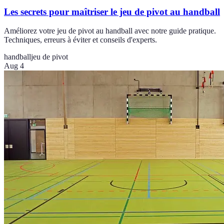
Les secrets pour maîtriser le jeu de pivot au handball
Améliorez votre jeu de pivot au handball avec notre guide pratique.
Techniques, erreurs à éviter et conseils d'experts.
handball
jeu de pivot
Aug 4