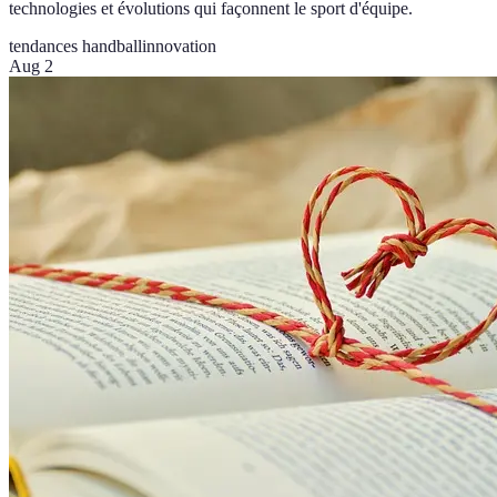
technologies et évolutions qui façonnent le sport d'équipe.
tendances handball
innovation
Aug 2