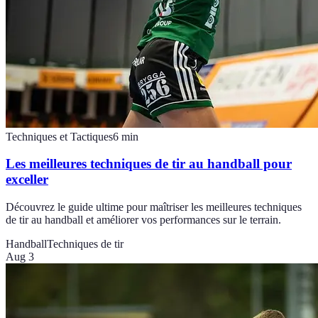
Techniques et Tactiques
6
min
Les meilleures techniques de tir au handball pour
exceller
Découvrez le guide ultime pour maîtriser les meilleures techniques
de tir au handball et améliorer vos performances sur le terrain.
Handball
Techniques de tir
Aug 3