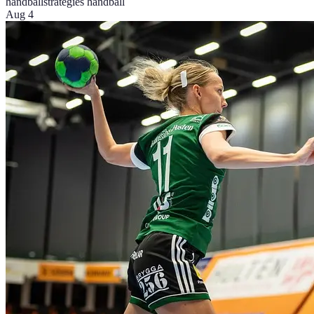
handball
stratégies handball
Aug 4