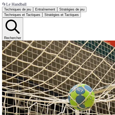
📂
Le Handball
Techniques de jeu
Entraînement
Stratégies de jeu
Techniques et Tactiques
Stratégies et Tactiques
Rechercher