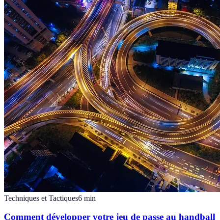
Techniques et Tactiques
6
min
Comment développer votre jeu de passe au handball