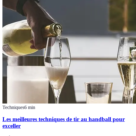
Techniques
6
min
Les meilleures techniques de tir au handball pour
exceller