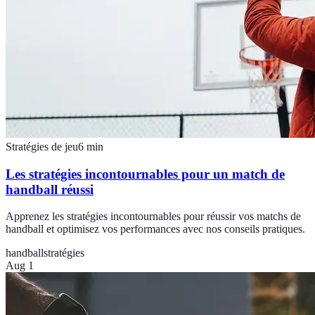
Stratégies de jeu
6
min
Les stratégies incontournables pour un match de
handball réussi
Apprenez les stratégies incontournables pour réussir vos matchs de
handball et optimisez vos performances avec nos conseils pratiques.
handball
stratégies
Aug 1