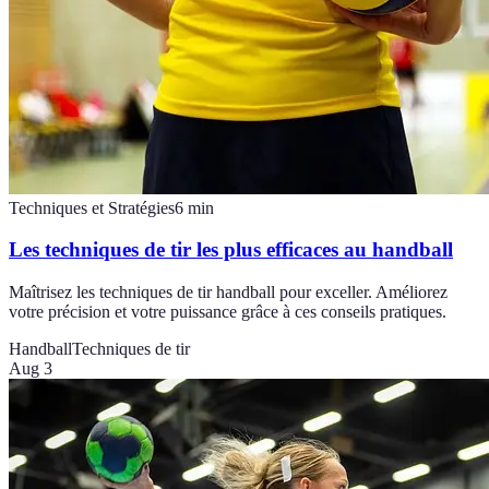
Techniques et Stratégies
6
min
Les techniques de tir les plus efficaces au handball
Maîtrisez les techniques de tir handball pour exceller. Améliorez
votre précision et votre puissance grâce à ces conseils pratiques.
Handball
Techniques de tir
Aug 3