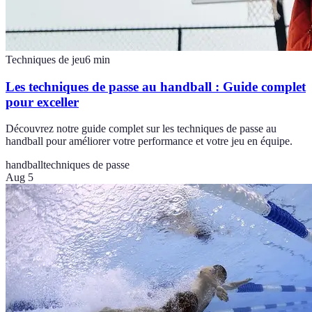
Techniques de jeu
6
min
Les techniques de passe au handball : Guide complet
pour exceller
Découvrez notre guide complet sur les techniques de passe au
handball pour améliorer votre performance et votre jeu en équipe.
handball
techniques de passe
Aug 5