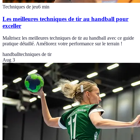
Techniques de jeu
6
min
Les meilleures techniques de tir au handball pour
exceller
Maîtrisez les meilleures techniques de tir au handball avec ce guide
pratique détaillé. Améliorez votre performance sur le terrain !
handball
techniques de tir
Aug 3