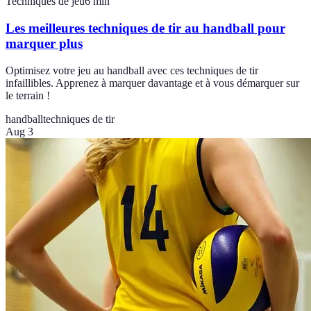
Techniques de jeu
6
min
Les meilleures techniques de tir au handball pour
marquer plus
Optimisez votre jeu au handball avec ces techniques de tir
infaillibles. Apprenez à marquer davantage et à vous démarquer sur
le terrain !
handball
techniques de tir
Aug 3