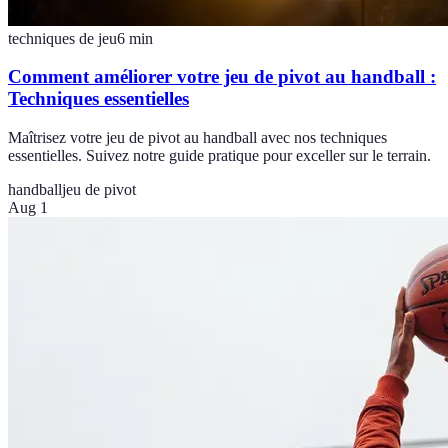
techniques de jeu
6
min
Comment améliorer votre jeu de pivot au handball :
Techniques essentielles
Maîtrisez votre jeu de pivot au handball avec nos techniques
essentielles. Suivez notre guide pratique pour exceller sur le terrain.
handball
jeu de pivot
Aug 1