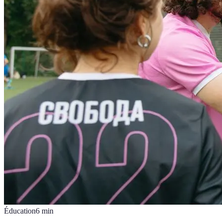
Éducation
6
min