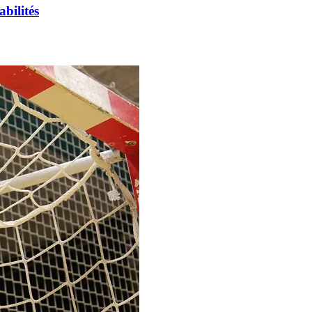
abilités