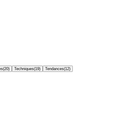
es
(
20
)
Techniques
(
19
)
Tendances
(
12
)