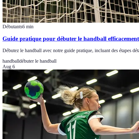
Débutants
6
min
Guide pratique pour débuter le handball efficacement
Débutez le handball avec notre guide pratique, incluant des étapes déta
handball
débuter le handball
Aug 6