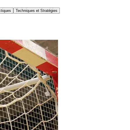
ctiques
Techniques et Stratégies