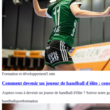
Formation et développement
5
min
Comment devenir un joueur de handball d'élite : cons
Aspirez-vous à devenir un joueur de handball d'élite ? Suivez notre g
handball
sport
formation