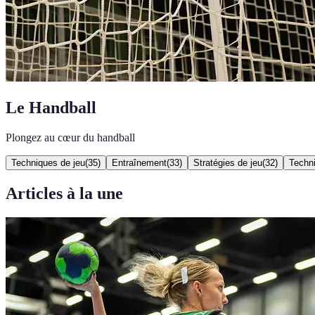
Le Handball
Plongez au cœur du handball
Techniques de jeu
(
35
)
Entraînement
(
33
)
Stratégies de jeu
(
32
)
Techni
Articles à la une