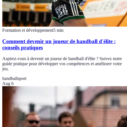
Formation et développement
5
min
Comment devenir un joueur de handball d'élite :
conseils pratiques
Aspirez-vous à devenir un joueur de handball d'élite ? Suivez notre
guide pratique pour développer vos compétences et améliorer votre
jeu.
handball
sport
Aug 6