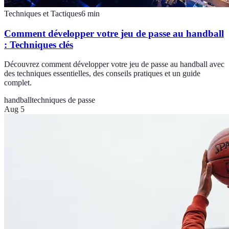
Techniques et Tactiques
6
min
Comment développer votre jeu de passe au handball
: Techniques clés
Découvrez comment développer votre jeu de passe au handball avec
des techniques essentielles, des conseils pratiques et un guide
complet.
handball
techniques de passe
Aug 5