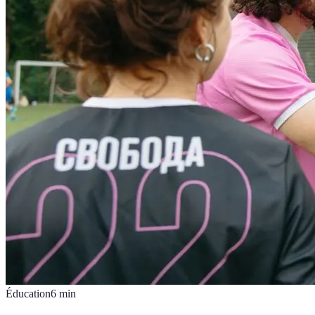
Éducation
6
min