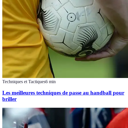
Techniques et Tactiques
6
min
Les meilleures techniques de passe au handball pour
briller