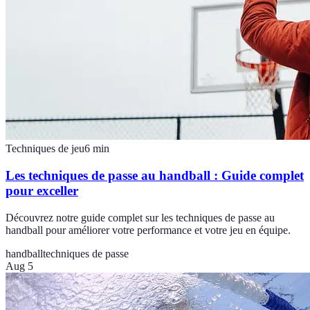
Techniques de jeu
6
min
Les techniques de passe au handball : Guide complet
pour exceller
Découvrez notre guide complet sur les techniques de passe au
handball pour améliorer votre performance et votre jeu en équipe.
handball
techniques de passe
Aug 5