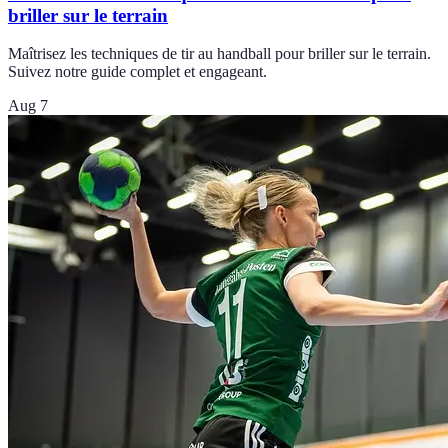
briller sur le terrain
Maîtrisez les techniques de tir au handball pour briller sur le terrain.
Suivez notre guide complet et engageant.
Aug 7