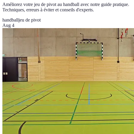
Améliorez votre jeu de pivot au handball avec notre guide pratique.
Techniques, erreurs à éviter et conseils d'experts.
handball
jeu de pivot
Aug 4