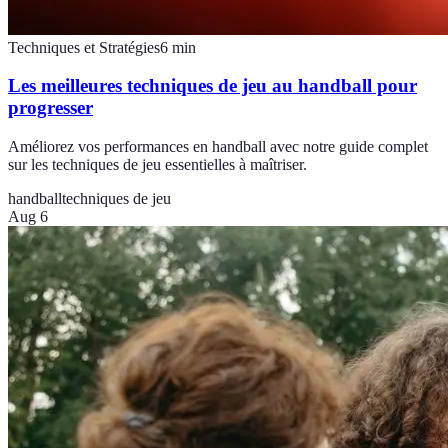
Techniques et Stratégies
6
min
Les meilleures techniques de jeu au handball pour
progresser
Améliorez vos performances en handball avec notre guide complet
sur les techniques de jeu essentielles à maîtriser.
handball
techniques de jeu
Aug 6