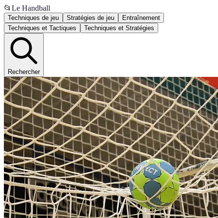
📂
Le Handball
Techniques de jeu
Stratégies de jeu
Entraînement
Techniques et Tactiques
Techniques et Stratégies
Rechercher