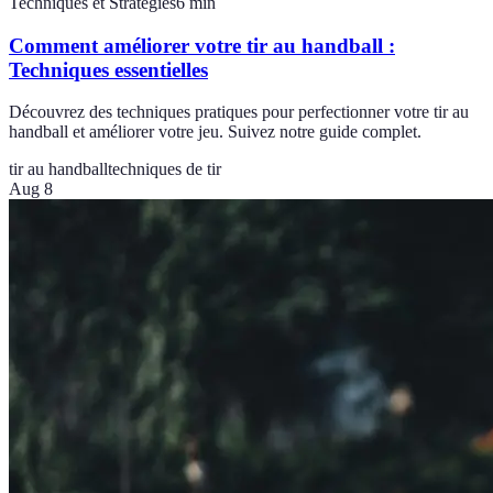
Techniques et Stratégies
6
min
Comment améliorer votre tir au handball :
Techniques essentielles
Découvrez des techniques pratiques pour perfectionner votre tir au
handball et améliorer votre jeu. Suivez notre guide complet.
tir au handball
techniques de tir
Aug 8