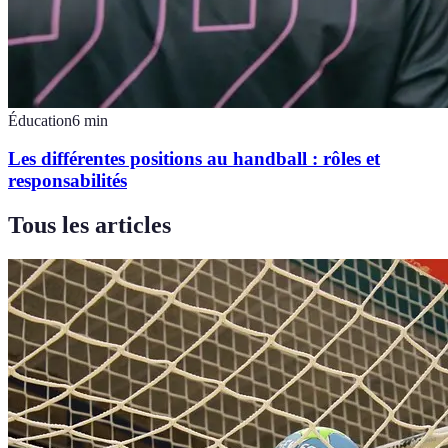
Éducation
6
min
Les différentes positions au handball : rôles et
responsabilités
Tous les articles