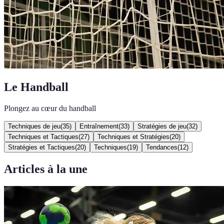
Le Handball
Plongez au cœur du handball
Techniques de jeu
(
35
)
Entraînement
(
33
)
Stratégies de jeu
(
32
)
Techniques et Tactiques
(
27
)
Techniques et Stratégies
(
20
)
Stratégies et Tactiques
(
20
)
Techniques
(
19
)
Tendances
(
12
)
Articles à la une