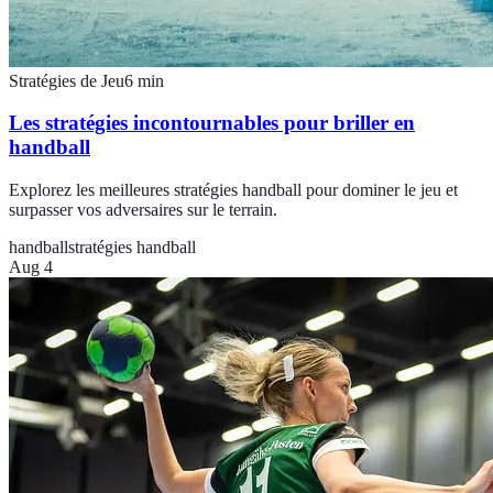
Stratégies de Jeu
6
min
Les stratégies incontournables pour briller en
handball
Explorez les meilleures stratégies handball pour dominer le jeu et
surpasser vos adversaires sur le terrain.
handball
stratégies handball
Aug 4