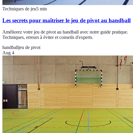
Techniques de jeu
5
min
Les secrets pour maîtriser le jeu de pivot au handball
Améliorez votre jeu de pivot au handball avec notre guide pratique.
Techniques, erreurs à éviter et conseils d'experts.
handball
jeu de pivot
Aug 4