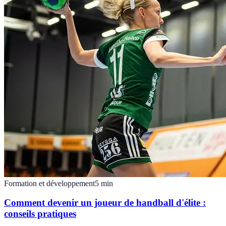
Formation et développement
5
min
Comment devenir un joueur de handball d'élite :
conseils pratiques