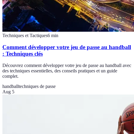
Techniques et Tactiques
6
min
Comment développer votre jeu de passe au handball
: Techniques clés
Découvrez comment développer votre jeu de passe au handball avec
des techniques essentielles, des conseils pratiques et un guide
complet.
handball
techniques de passe
Aug 5