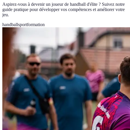
Aspirez-vous à devenir un joueur de handball d'élite ? Suivez notre
guide pratique pour développer vos compétences et améliorer votre
jeu.
handball
sport
formation