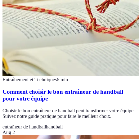
Entraînement et Techniques
6
min
Comment choisir le bon entraîneur de handball
pour votre équipe
Choisir le bon entraîneur de handball peut transformer votre équipe.
Suivez notre guide pratique pour faire le meilleur choix.
entraîneur de handball
handball
Aug 2