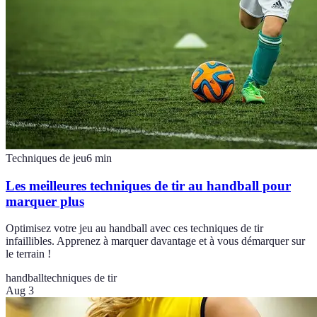
Techniques de jeu
6
min
Les meilleures techniques de tir au handball pour
marquer plus
Optimisez votre jeu au handball avec ces techniques de tir
infaillibles. Apprenez à marquer davantage et à vous démarquer sur
le terrain !
handball
techniques de tir
Aug 3