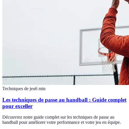
Techniques de jeu
6
min
Les techniques de passe au handball : Guide complet
pour exceller
Découvrez notre guide complet sur les techniques de passe au
handball pour améliorer votre performance et votre jeu en équipe.