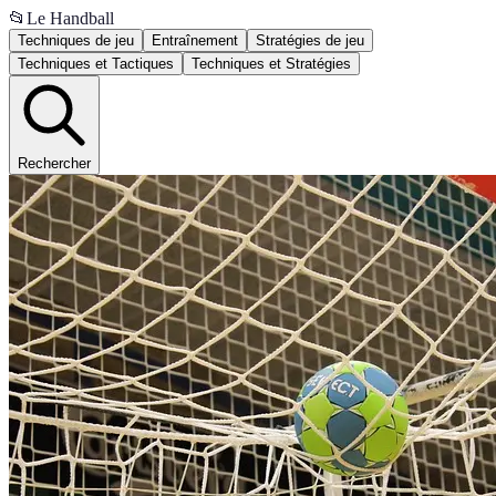
📂
Le Handball
Techniques de jeu
Entraînement
Stratégies de jeu
Techniques et Tactiques
Techniques et Stratégies
Rechercher