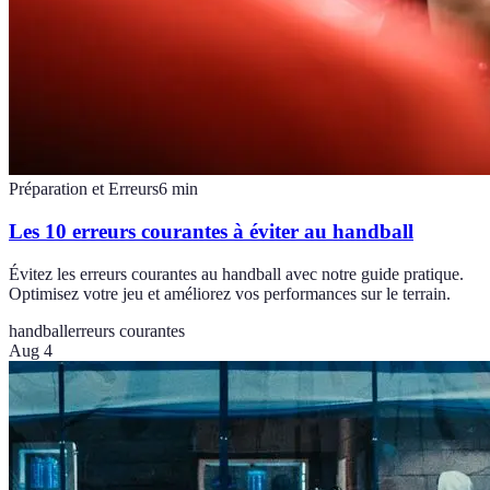
Préparation et Erreurs
6
min
Les 10 erreurs courantes à éviter au handball
Évitez les erreurs courantes au handball avec notre guide pratique.
Optimisez votre jeu et améliorez vos performances sur le terrain.
handball
erreurs courantes
Aug 4