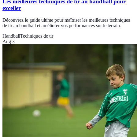
Les meilleures techniques de tir au handball pour
exceller
Découvrez le guide ultime pour maîtriser les meilleures techniques
de tir au handball et améliorer vos performances sur le terrain.
Handball
Techniques de tir
Aug 3