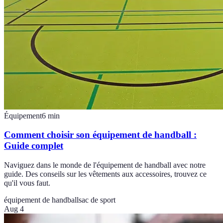
Équipement
6
min
Comment choisir son équipement de handball :
Guide complet
Naviguez dans le monde de l'équipement de handball avec notre
guide. Des conseils sur les vêtements aux accessoires, trouvez ce
qu'il vous faut.
équipement de handball
sac de sport
Aug 4