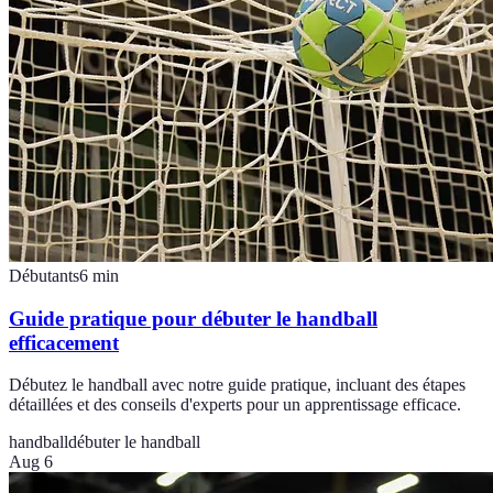
Débutants
6
min
Guide pratique pour débuter le handball
efficacement
Débutez le handball avec notre guide pratique, incluant des étapes
détaillées et des conseils d'experts pour un apprentissage efficace.
handball
débuter le handball
Aug 6