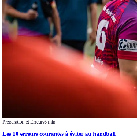
Préparation et Erreurs
6
min
Les 10 erreurs courantes à éviter au handball