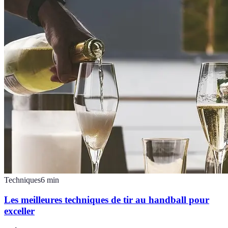
Techniques
6
min
Les meilleures techniques de tir au handball pour
exceller