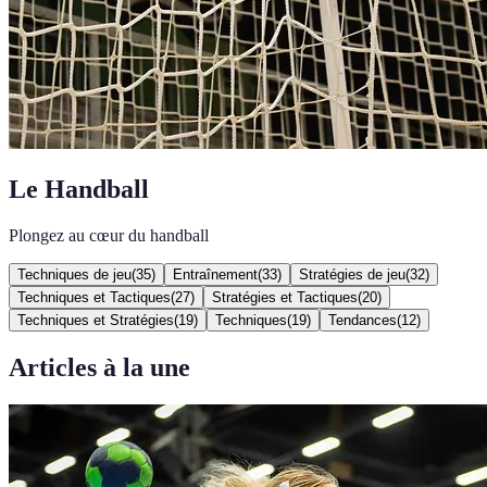
Le Handball
Plongez au cœur du handball
Techniques de jeu
(
35
)
Entraînement
(
33
)
Stratégies de jeu
(
32
)
Techniques et Tactiques
(
27
)
Stratégies et Tactiques
(
20
)
Techniques et Stratégies
(
19
)
Techniques
(
19
)
Tendances
(
12
)
Articles à la une