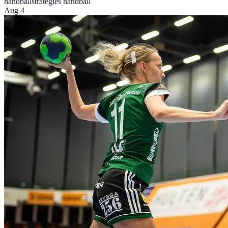
handball
stratégies handball
Aug 4