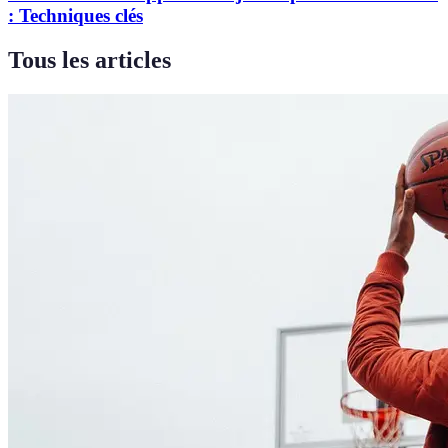
: Techniques clés
Tous les articles