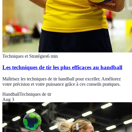
Techniques et Stratégies
6
min
Les techniques de tir les plus efficaces au handball
Maîtrisez les techniques de tir handball pour exceller. Améliorez
votre précision et votre puissance grâce à ces conseils pratiques.
Handball
Techniques de tir
Aug 3