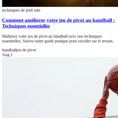
techniques de jeu
6
min
Comment améliorer votre jeu de pivot au handball :
Techniques essentielles
Maîtrisez votre jeu de pivot au handball avec nos techniques
essentielles. Suivez notre guide pratique pour exceller sur le terrain.
handball
jeu de pivot
Aug 1