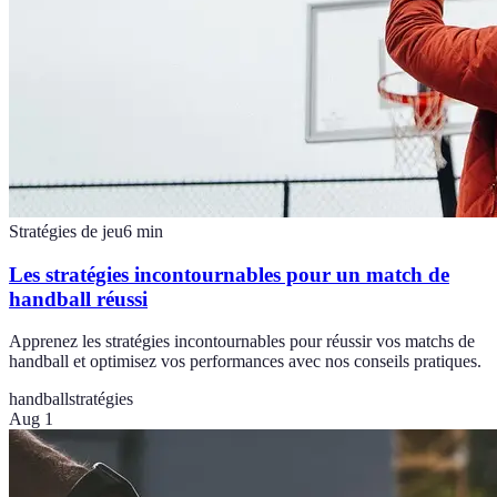
Stratégies de jeu
6
min
Les stratégies incontournables pour un match de
handball réussi
Apprenez les stratégies incontournables pour réussir vos matchs de
handball et optimisez vos performances avec nos conseils pratiques.
handball
stratégies
Aug 1