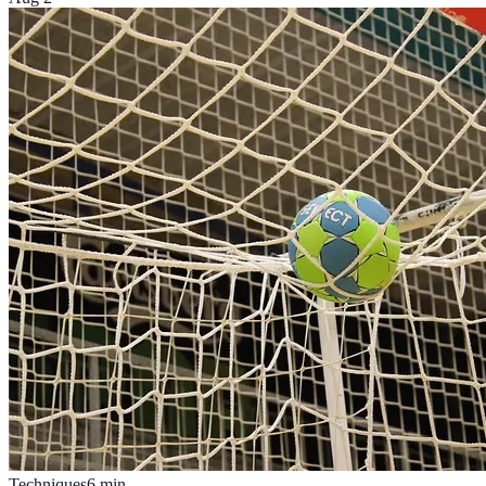
Techniques
6
min