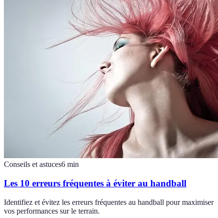
Conseils et astuces
6
min
Les 10 erreurs fréquentes à éviter au handball
Identifiez et évitez les erreurs fréquentes au handball pour maximiser
vos performances sur le terrain.