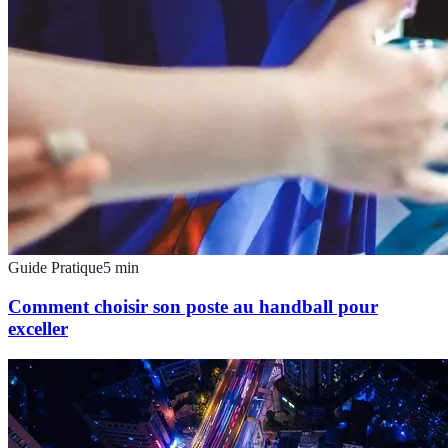
Guide Pratique
5
min
Comment choisir son poste au handball pour
exceller