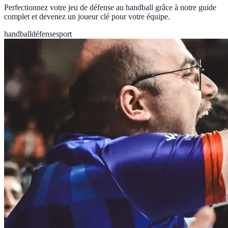
Perfectionnez votre jeu de défense au handball grâce à notre guide
complet et devenez un joueur clé pour votre équipe.
handball
défense
sport