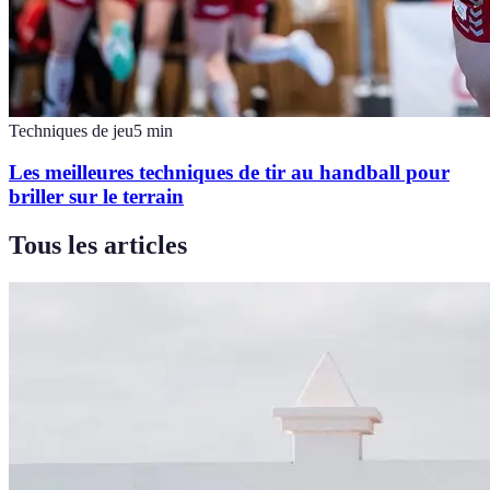
Techniques de jeu
5
min
Les meilleures techniques de tir au handball pour
briller sur le terrain
Tous les articles