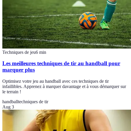
Techniques de jeu
6
min
Les meilleures techniques de tir au handball pour
marquer plus
Optimisez votre jeu au handball avec ces techniques de tir
infaillibles. Apprenez à marquer davantage et à vous démarquer sur
le terrain !
handball
techniques de tir
Aug 3