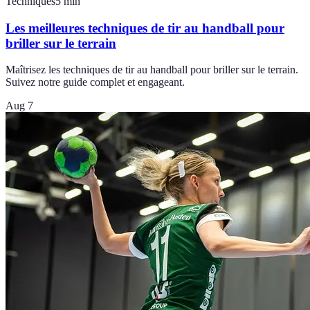
Techniques
5
min
Les meilleures techniques de tir au handball pour
briller sur le terrain
Maîtrisez les techniques de tir au handball pour briller sur le terrain.
Suivez notre guide complet et engageant.
Aug 7