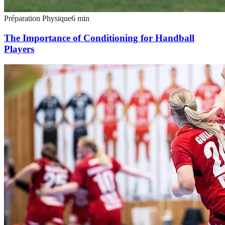
Préparation Physique
6
min
The Importance of Conditioning for Handball
Players