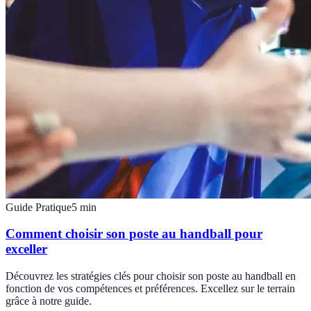
Guide Pratique
5
min
Comment choisir son poste au handball pour
exceller
Découvrez les stratégies clés pour choisir son poste au handball en
fonction de vos compétences et préférences. Excellez sur le terrain
grâce à notre guide.