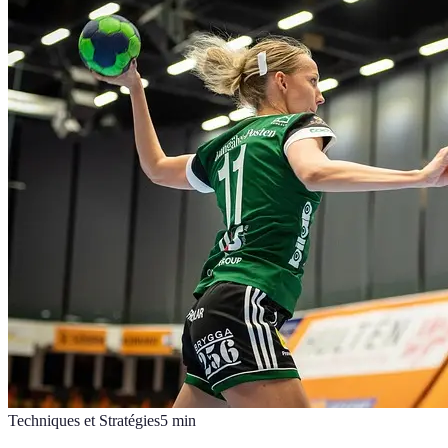
Techniques et Stratégies
5
min