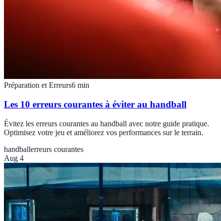
Préparation et Erreurs
6
min
Les 10 erreurs courantes à éviter au handball
Évitez les erreurs courantes au handball avec notre guide pratique.
Optimisez votre jeu et améliorez vos performances sur le terrain.
handball
erreurs courantes
Aug 4