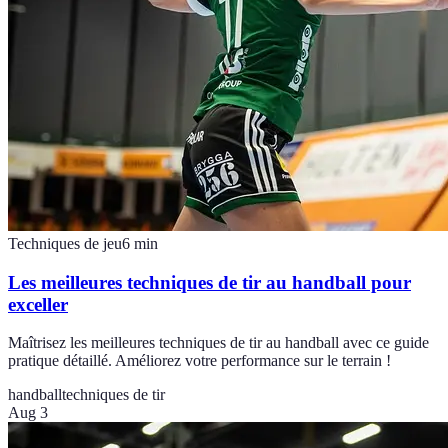
Techniques de jeu
6
min
Les meilleures techniques de tir au handball pour
exceller
Maîtrisez les meilleures techniques de tir au handball avec ce guide
pratique détaillé. Améliorez votre performance sur le terrain !
handball
techniques de tir
Aug 3