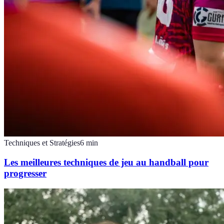
Techniques et Stratégies
6
min
Les meilleures techniques de jeu au handball pour
progresser