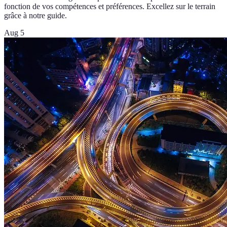
fonction de vos compétences et préférences. Excellez sur le terrain
grâce à notre guide.
Aug 5