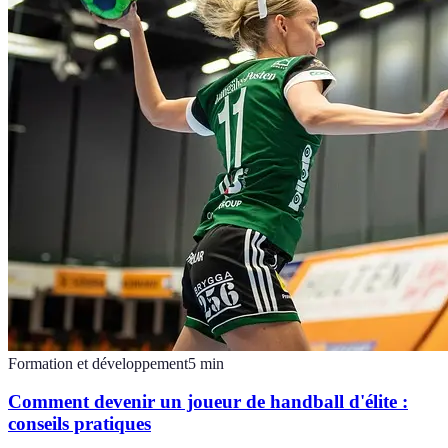
Formation et développement
5
min
Comment devenir un joueur de handball d'élite :
conseils pratiques