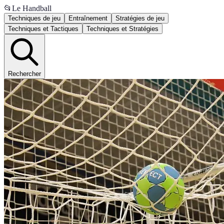
📂
Le Handball
Techniques de jeu
Entraînement
Stratégies de jeu
Techniques et Tactiques
Techniques et Stratégies
Rechercher