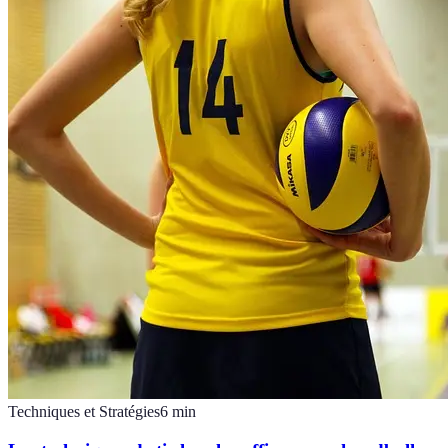
Techniques et Stratégies
6
min