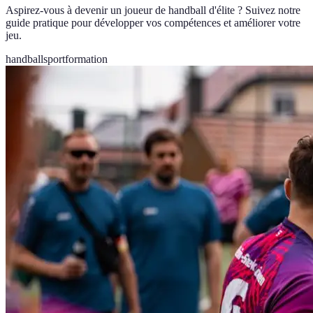
Aspirez-vous à devenir un joueur de handball d'élite ? Suivez notre
guide pratique pour développer vos compétences et améliorer votre
jeu.
handball
sport
formation