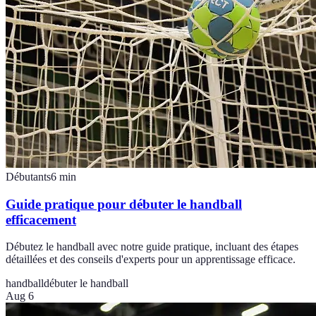
Débutants
6
min
Guide pratique pour débuter le handball
efficacement
Débutez le handball avec notre guide pratique, incluant des étapes
détaillées et des conseils d'experts pour un apprentissage efficace.
handball
débuter le handball
Aug 6