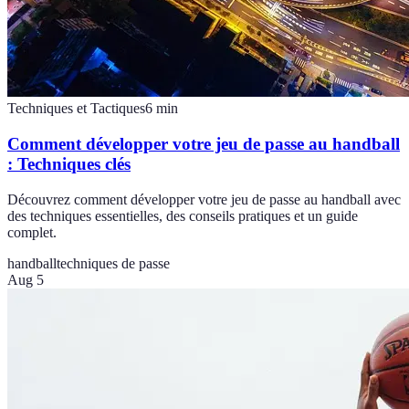
Techniques et Tactiques
6
min
Comment développer votre jeu de passe au handball
: Techniques clés
Découvrez comment développer votre jeu de passe au handball avec
des techniques essentielles, des conseils pratiques et un guide
complet.
handball
techniques de passe
Aug 5