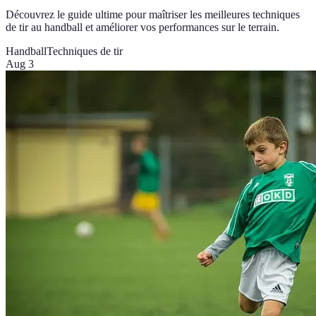
Découvrez le guide ultime pour maîtriser les meilleures techniques
de tir au handball et améliorer vos performances sur le terrain.
Handball
Techniques de tir
Aug 3