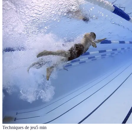
Techniques de jeu
5
min