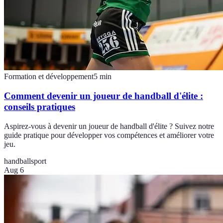
Formation et développement
5
min
Comment devenir un joueur de handball d'élite :
conseils pratiques
Aspirez-vous à devenir un joueur de handball d'élite ? Suivez notre
guide pratique pour développer vos compétences et améliorer votre
jeu.
handball
sport
Aug 6