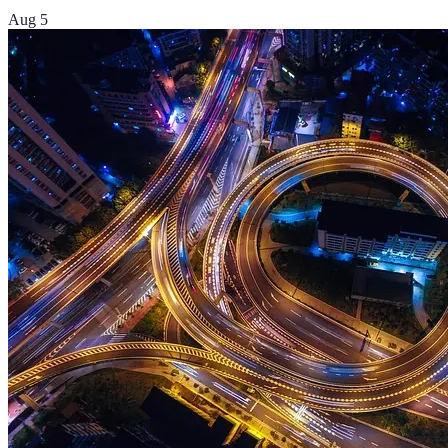
Aug 5