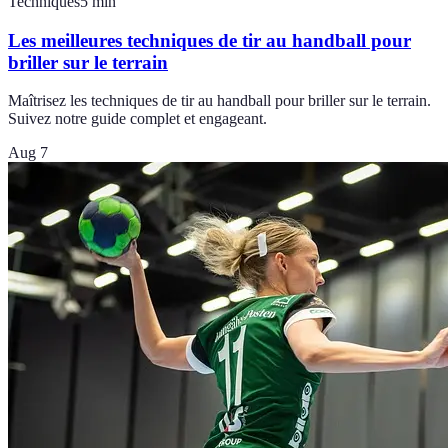
Techniques
5
min
Les meilleures techniques de tir au handball pour
briller sur le terrain
Maîtrisez les techniques de tir au handball pour briller sur le terrain.
Suivez notre guide complet et engageant.
Aug 7