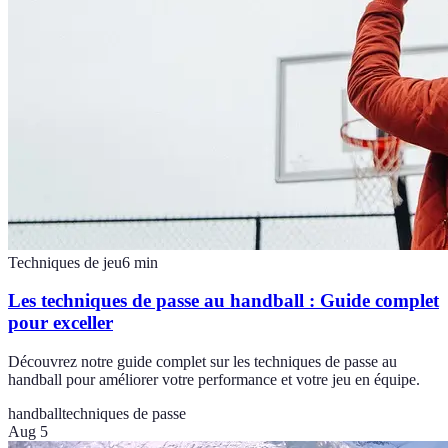
Techniques de jeu
6
min
Les techniques de passe au handball : Guide complet
pour exceller
Découvrez notre guide complet sur les techniques de passe au
handball pour améliorer votre performance et votre jeu en équipe.
handball
techniques de passe
Aug 5