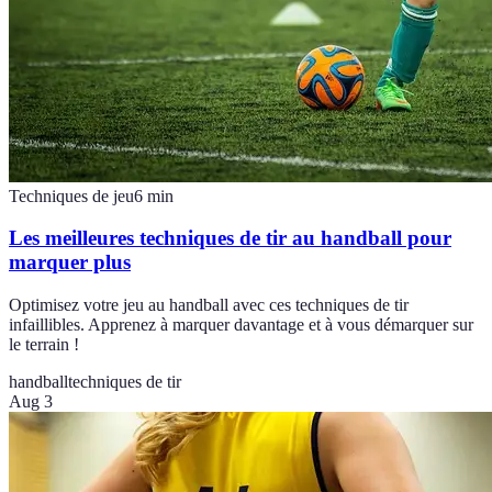
Techniques de jeu
6
min
Les meilleures techniques de tir au handball pour
marquer plus
Optimisez votre jeu au handball avec ces techniques de tir
infaillibles. Apprenez à marquer davantage et à vous démarquer sur
le terrain !
handball
techniques de tir
Aug 3