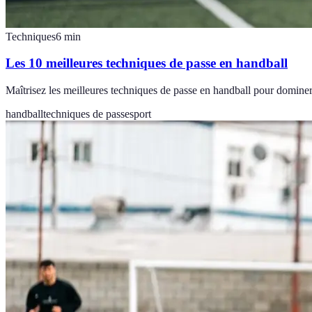
Techniques
6
min
Les 10 meilleures techniques de passe en handball
Maîtrisez les meilleures techniques de passe en handball pour dominer 
handball
techniques de passe
sport