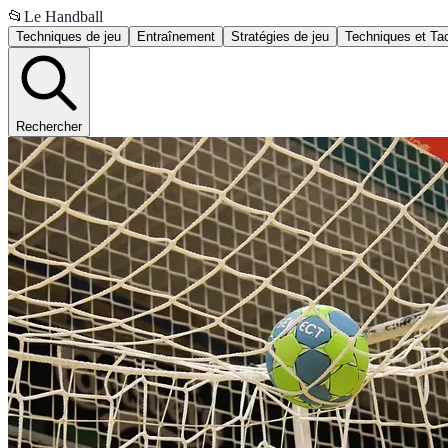
📂
Le Handball
Techniques de jeu
Entraînement
Stratégies de jeu
Techniques et Ta
Rechercher