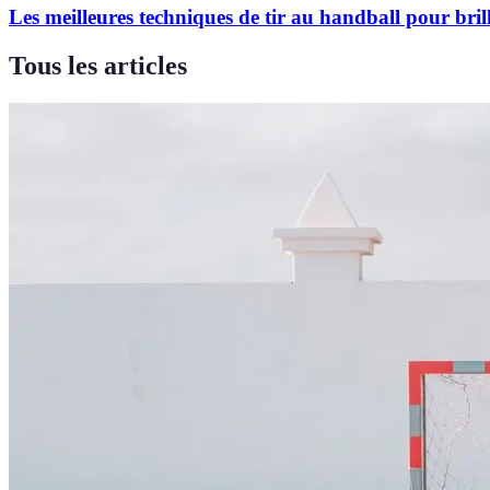
Les meilleures techniques de tir au handball pour brill
Tous les articles