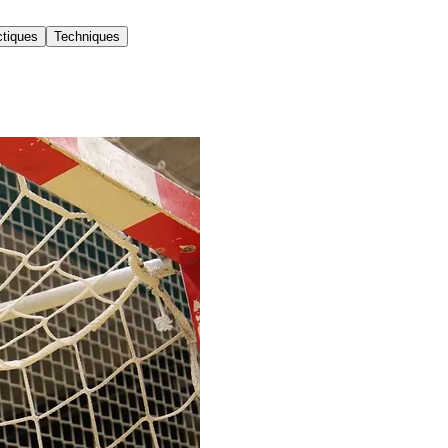
ctiques
Techniques