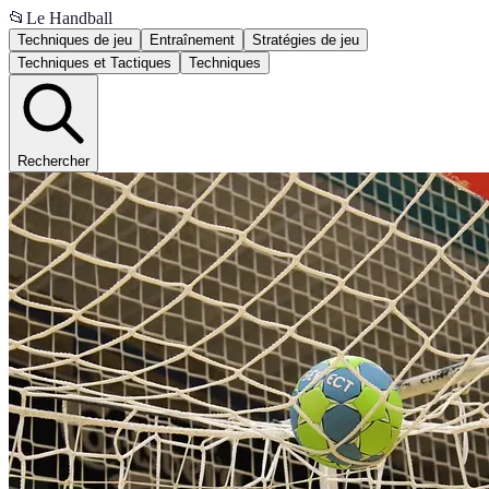
📂
Le Handball
Techniques de jeu
Entraînement
Stratégies de jeu
Techniques et Tactiques
Techniques
Rechercher