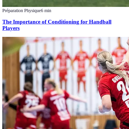
Préparation Physique
6
min
The Importance of Conditioning for Handball
Players