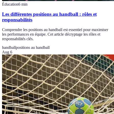
Éducation
6
min
Les différentes positions au handball : rôles et
responsabilités
Comprendre les positions au handball est essentiel pour maximiser
les performances en équipe. Cet article décryptage les rôles et
responsabilités clés.
handball
positions au handball
Aug 6