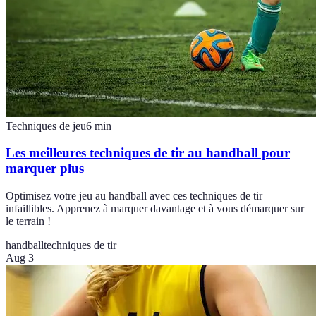
Techniques de jeu
6
min
Les meilleures techniques de tir au handball pour
marquer plus
Optimisez votre jeu au handball avec ces techniques de tir
infaillibles. Apprenez à marquer davantage et à vous démarquer sur
le terrain !
handball
techniques de tir
Aug 3