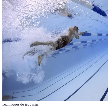
Techniques de jeu
5
min