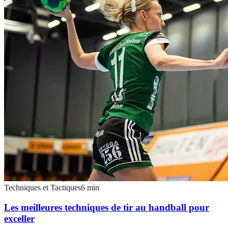
Techniques et Tactiques
6
min
Les meilleures techniques de tir au handball pour
exceller