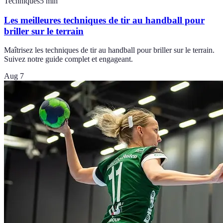
Techniques
5
min
Les meilleures techniques de tir au handball pour
briller sur le terrain
Maîtrisez les techniques de tir au handball pour briller sur le terrain.
Suivez notre guide complet et engageant.
Aug 7