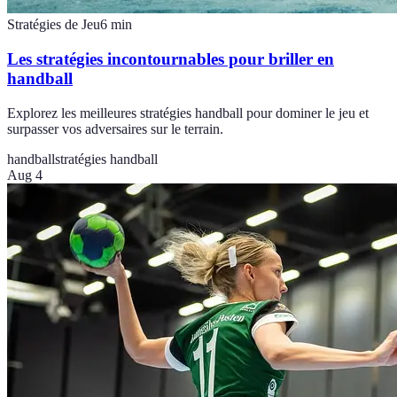
Stratégies de Jeu
6
min
Les stratégies incontournables pour briller en
handball
Explorez les meilleures stratégies handball pour dominer le jeu et
surpasser vos adversaires sur le terrain.
handball
stratégies handball
Aug 4