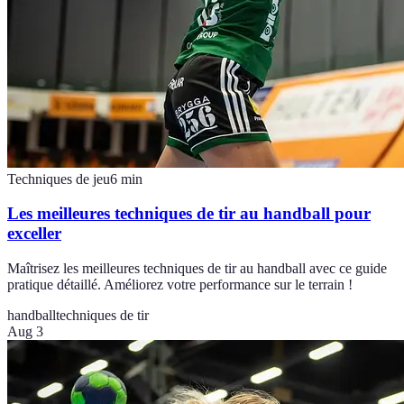
Techniques de jeu
6
min
Les meilleures techniques de tir au handball pour
exceller
Maîtrisez les meilleures techniques de tir au handball avec ce guide
pratique détaillé. Améliorez votre performance sur le terrain !
handball
techniques de tir
Aug 3