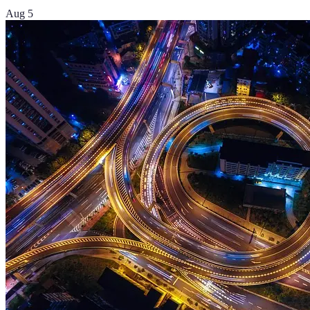
Aug 5