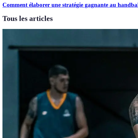
Comment élaborer une stratégie gagnante au handbal
Tous les articles