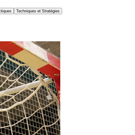
ctiques
Techniques et Stratégies