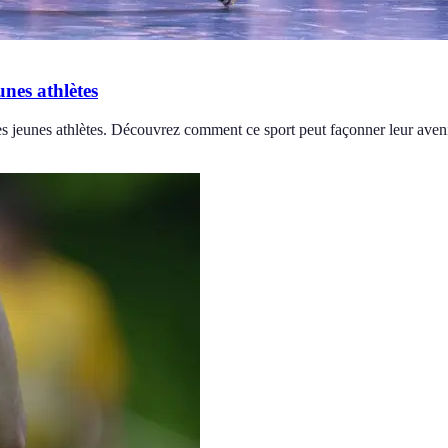
unes athlètes
s jeunes athlètes. Découvrez comment ce sport peut façonner leur aveni