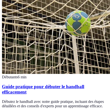
Débutants
6
min
Guide pratique pour débuter le handball
efficacement
Débutez le handball avec notre guide pratique, incluant des étapes
détaillées et des conseils d'experts pour un apprentissage efficace.