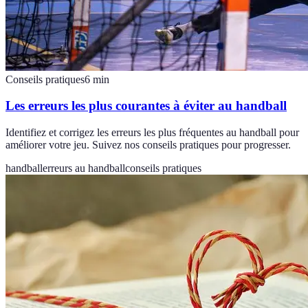
Conseils pratiques
6
min
Les erreurs les plus courantes à éviter au handball
Identifiez et corrigez les erreurs les plus fréquentes au handball pour
améliorer votre jeu. Suivez nos conseils pratiques pour progresser.
handball
erreurs au handball
conseils pratiques