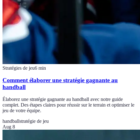
Stratégies de jeu
6
min
Comment élaborer une stratégie gagnante au
handball
Élaborez une stratégie gagnante au handball avec notre guide
complet. Des étapes claires pour réussir sur le terrain et optimiser le
jeu de votre équipe.
handball
stratégie de jeu
Aug 8