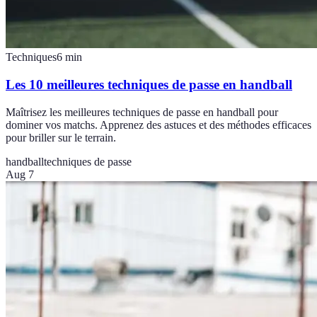
Techniques
6
min
Les 10 meilleures techniques de passe en handball
Maîtrisez les meilleures techniques de passe en handball pour
dominer vos matchs. Apprenez des astuces et des méthodes efficaces
pour briller sur le terrain.
handball
techniques de passe
Aug 7