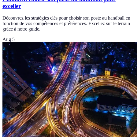
exceller
Découvrez les stratégies clés pour choisir son poste au handball en
fonction de vos compétences et préférences. Excellez sur le terrain
grâce à notre guide.
Aug 5