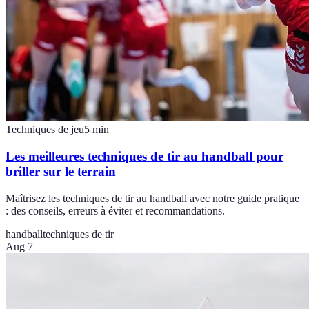
Techniques de jeu
5
min
Les meilleures techniques de tir au handball pour
briller sur le terrain
Maîtrisez les techniques de tir au handball avec notre guide pratique
: des conseils, erreurs à éviter et recommandations.
handball
techniques de tir
Aug 7