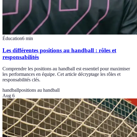
Éducation
6
min
Les différentes positions au handball : rôles et
responsabilités
Comprendre les positions au handball est essentiel pour maximiser
les performances en équipe. Cet article décryptage les rôles et
responsabilités clés.
handball
positions au handball
Aug 6