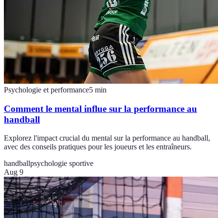
Psychologie et performance
5
min
Comment le mental influe sur la performance au
handball
Explorez l'impact crucial du mental sur la performance au handball,
avec des conseils pratiques pour les joueurs et les entraîneurs.
handball
psychologie sportive
Aug 9