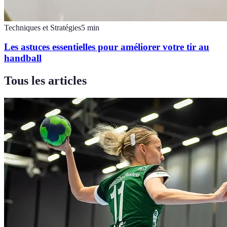
Techniques et Stratégies
5
min
Les astuces essentielles pour améliorer votre tir au
handball
Tous les articles