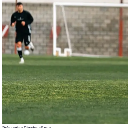
Préparation Physique
6
min