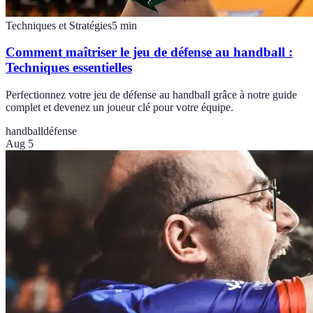
Techniques et Stratégies
5
min
Comment maîtriser le jeu de défense au handball :
Techniques essentielles
Perfectionnez votre jeu de défense au handball grâce à notre guide
complet et devenez un joueur clé pour votre équipe.
handball
défense
Aug 5