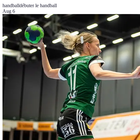
handball
débuter le handball
Aug 6