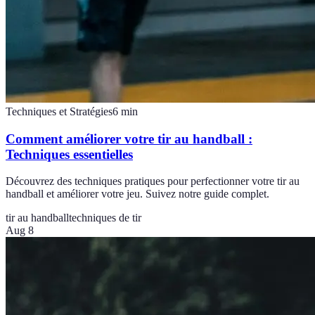
Techniques et Stratégies
6
min
Comment améliorer votre tir au handball :
Techniques essentielles
Découvrez des techniques pratiques pour perfectionner votre tir au
handball et améliorer votre jeu. Suivez notre guide complet.
tir au handball
techniques de tir
Aug 8