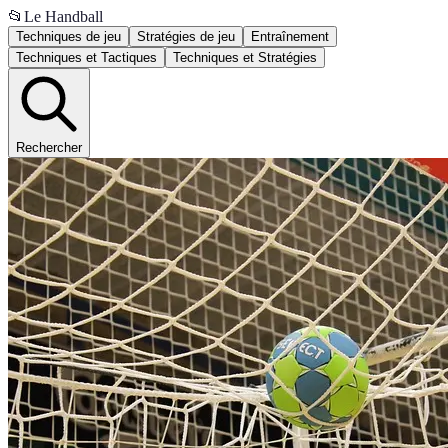
📂
Le Handball
Techniques de jeu
Stratégies de jeu
Entraînement
Techniques et Tactiques
Techniques et Stratégies
Rechercher